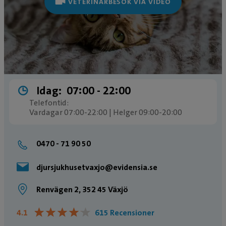
VETERINÄRBESÖK VIA VIDEO
Idag:
07:00 ­- 22:00
Telefontid:
Vardagar 07:00-22:00 | Helger 09:00-20:00
0470 - 71 90 50
djursjukhusetvaxjo@evidensia.se
Renvägen 2, 352 45 Växjö
★
★
★
★
★
★
★
★
★
★
4.1
615 Recensioner