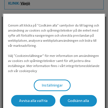
KLINIK:
Växjö
Genom att klicka på ”Godkänn alla” samtycker du till lagring och
användning av cookies och spårningstekniker på din enhet med
Följ oss i sociala medier
syfte att förbättra navigeringen och utveckla prestandan på
webbplatsen, analysera webbplatsanvändningen och bidra till
vår marknadsföring.
Välj ”Cookieinställningar” för mer information om användningen
av cookies och spårningstekniker samt för att justera dina
inställningar. Mer information finns i vårt integritetsmeddelande
och vår cookiepolicy
Inställningar
Evidensia Djursjukvård AB
Östhammarsgatan 74
115 28 Stockholm
Avvisa alla valfria
Godkänn alla