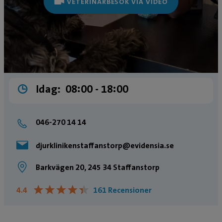
VETERINÄRBESÖK VIA VIDEO
Idag:
08:00 ­- 18:00
046-270 14 14
djurklinikenstaffanstorp@evidensia.se
Barkvägen 20, 245 34 Staffanstorp
★
★
★
★
★
★
★
★
★
★
4.4
161 Recensioner