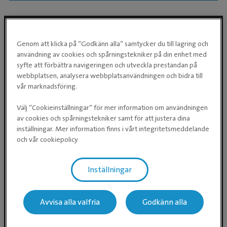
Genom att klicka på ”Godkänn alla” samtycker du till lagring och
Följ oss i sociala medier
användning av cookies och spårningstekniker på din enhet med
syfte att förbättra navigeringen och utveckla prestandan på
webbplatsen, analysera webbplatsanvändningen och bidra till
vår marknadsföring.
Välj ”Cookieinställningar” för mer information om användningen
av cookies och spårningstekniker samt för att justera dina
inställningar. Mer information finns i vårt integritetsmeddelande
och vår cookiepolicy
Evidensia Djursjukvård AB
Inställningar
Östhammarsgatan 74
115 28 Stockholm
Avvisa alla valfria
Godkänn alla