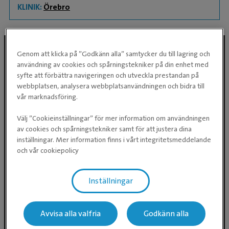
KLINIK:
Örebro
Genom att klicka på ”Godkänn alla” samtycker du till lagring och
användning av cookies och spårningstekniker på din enhet med
Följ oss i sociala medier
syfte att förbättra navigeringen och utveckla prestandan på
webbplatsen, analysera webbplatsanvändningen och bidra till
vår marknadsföring.
Välj ”Cookieinställningar” för mer information om användningen
av cookies och spårningstekniker samt för att justera dina
inställningar. Mer information finns i vårt integritetsmeddelande
och vår cookiepolicy
Inställningar
Evidensia Djursjukvård AB
Östhammarsgatan 74
115 28 Stockholm
Avvisa alla valfria
Godkänn alla