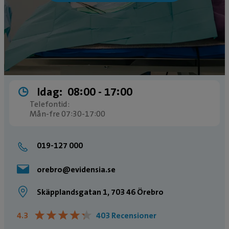
Idag:
08:00 ­- 17:00
Telefontid:
Mån-fre 07:30-17:00
019-127 000
orebro@evidensia.se
Skäpplandsgatan 1, 703 46 Örebro
★
★
★
★
★
★
★
★
★
★
4.3
403 Recensioner