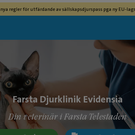
 nya regler för utfärdande av sällskapsdjurspass pga ny EU-lags
Farsta Djurklinik Evidensia
Din veterinär i Farsta Telestaden