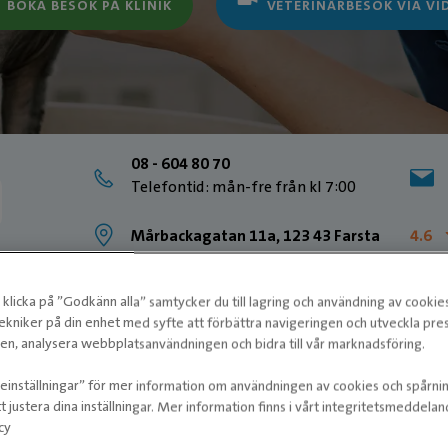
BOKA BESÖK PÅ KLINIK
VETERINÄRBESÖK VIA VI
08 - 604 80 70
Telefontid: mån-fre från kl 7:00
Mårbackagatan 11a, 123 43 Farsta
4.6
klicka på ”Godkänn alla” samtycker du till lagring och användning av cookie
ekniker på din enhet med syfte att förbättra navigeringen och utveckla pr
n, analysera webbplatsanvändningen och bidra till vår marknadsföring.
ieinställningar” för mer information om användningen av cookies och spårni
t justera dina inställningar. Mer information finns i vårt integritetsmeddela
cy