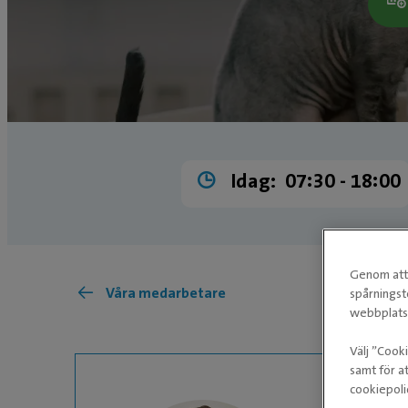
Idag:
07:30 ­- 18:00
Genom att 
Våra medarbetare
spårningst
webbplatse
Välj ”Cook
samt för at
cookiepoli