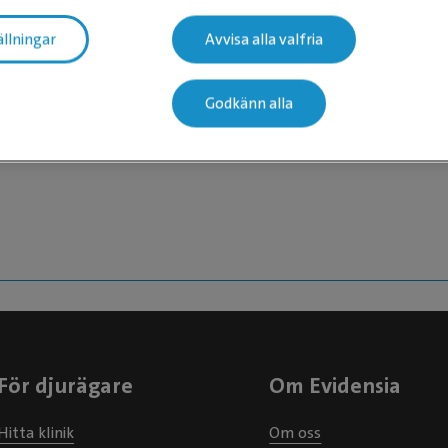
ällningar
Avvisa alla valfria
när
Godkänn alla
För djurägare
Om Evidensia
Hitta klinik
Om oss