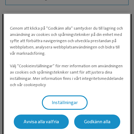
Genom att klicka på ”Godkänn alla” samtycker du till lagring och
användning av cookies och spårningstekniker på din enhet med
Följ oss i sociala medier
syfte att förbättra navigeringen och utveckla prestandan på
webbplatsen, analysera webbplatsanvändningen och bidra till
vår marknadsföring.
Välj ”Cookieinställningar” för mer information om användningen
av cookies och spårningstekniker samt för att justera dina
inställningar. Mer information finns i vårt integritetsmeddelande
och vår cookiepolicy
Evidensia Djursjukvård AB
Inställningar
Östhammarsgatan 74
115 28 Stockholm
Avvisa alla valfria
Godkänn alla