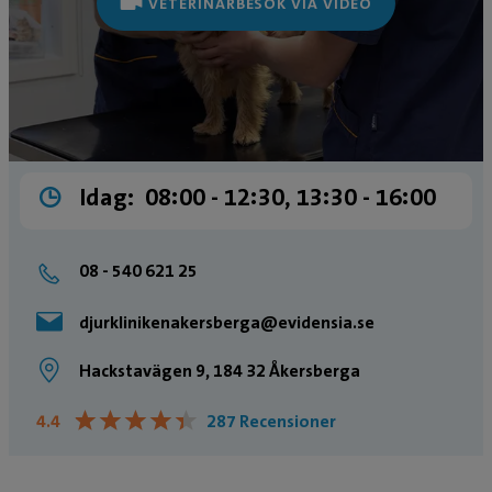
VETERINÄRBESÖK VIA VIDEO
Idag:
08:00 ­- 12:30, 13:30 ­- 16:00
08 - 540 621 25
djurklinikenakersberga@evidensia.se
Hackstavägen 9, 184 32 Åkersberga
★
★
★
★
★
★
★
★
★
★
4.4
287 Recensioner