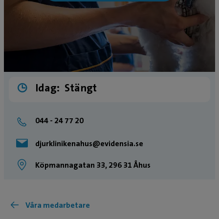
Idag:
Stängt
044 - 24 77 20
djurklinikenahus@evidensia.se
Köpmannagatan 33, 296 31 Åhus
Våra medarbetare