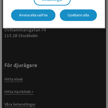
Avvisa alla valfria
Godkänn alla
Evidensia Djursjukvård AB
Östhammarsgatan 74
115 28 Stockholm
För djurägare
Hitta klinik
Hitta hästklinik >
Våra behandlingar