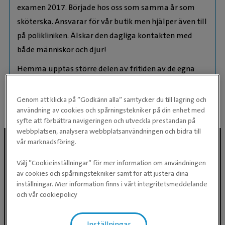
examen 2017. Började hos oss som samma år som
sköterska. Ansvarar för vår butik men hjälper även till
på polikliniken. Älskar den dagliga kontakten med
både människor och djur!
Hemma upptas större delen av fritiden av de egna
hästarna, hundarna och katterna.
Genom att klicka på ”Godkänn alla” samtycker du till lagring och
användning av cookies och spårningstekniker på din enhet med
syfte att förbättra navigeringen och utveckla prestandan på
webbplatsen, analysera webbplatsanvändningen och bidra till
vår marknadsföring.
Följ oss i sociala medier
Välj ”Cookieinställningar” för mer information om användningen
av cookies och spårningstekniker samt för att justera dina
inställningar. Mer information finns i vårt integritetsmeddelande
och vår cookiepolicy
Inställningar