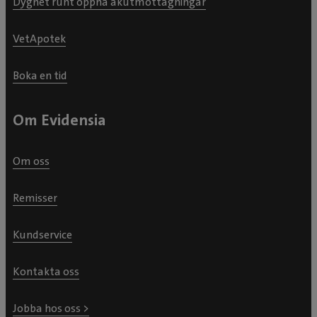
Dygnet runt öppna akutmottagningar
VetApotek
Boka en tid
Om Evidensia
Om oss
Remisser
Kundservice
Kontakta oss
Jobba hos oss >