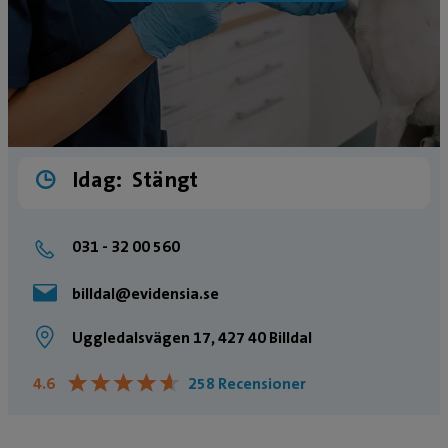
Idag:
Stängt
031 - 32 00 560
billdal@evidensia.se
Uggledalsvägen 17, 427 40 Billdal
★
★
★
★
★
★
★
★
★
★
4.6
258 Recensioner