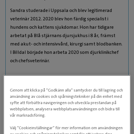
Sandra studerade i Uppsala och blev legitimerad
veterinär 2012. 2020 blev hon färdig specialist i
hundens och kattens sjukdomar. Hon har tidigare
arbetat på Blå stjärnans djursjukhus i 8 år, främst
med akut- och intensivvård, kirurgi samt blodbanken.
I Billdal började hon arbeta 2020 som djurklinikchef
och chefsveterinär.
Sandra brinner för djurvård, att upprätthålla en hög
kompetensnivå och alltid sträva efter att djuren ska
Genom att klicka på ”Godkänn alla” samtycker du till lagring och
få bästa möjliga vård. Hon har ett stort intresse för
användning av cookies och spårningstekniker på din enhet med
internmedicinska utredningar och mjukdelskirurgi.
syfte att förbättra navigeringen och utveckla prestandan på
webbplatsen, analysera webbplatsanvändningen och bidra till
Hemma finns make, två barn och katten Inka.
vår marknadsföring.
Välj ”Cookieinställningar” för mer information om användningen