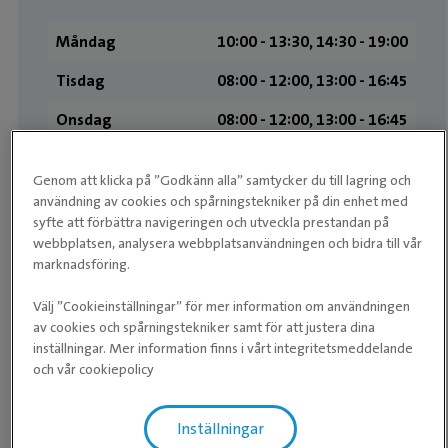
Måndag
10:00 ­- 13:30, 14:30 ­- 19:00
Tisdag
08:00 ­- 12:00, 13:00 ­- 16:45
Onsdag
08:00 ­- 12:00, 13:00 ­- 16:45
Torsdag
08:00 ­- 12:00, 13:00 ­- 16:45
Genom att klicka på ”Godkänn alla” samtycker du till lagring och
Sommaröppet,
användning av cookies och spårningstekniker på din enhet med
08:00 - 15:00
ej lunchstängt
syfte att förbättra navigeringen och utveckla prestandan på
webbplatsen, analysera webbplatsanvändningen och bidra till vår
Lördag
Stängt
marknadsföring.
Söndag
Stängt
Välj ”Cookieinställningar” för mer information om användningen
av cookies och spårningstekniker samt för att justera dina
inställningar. Mer information finns i vårt integritetsmeddelande
Medarbetare
och vår cookiepolicy
Inställningar