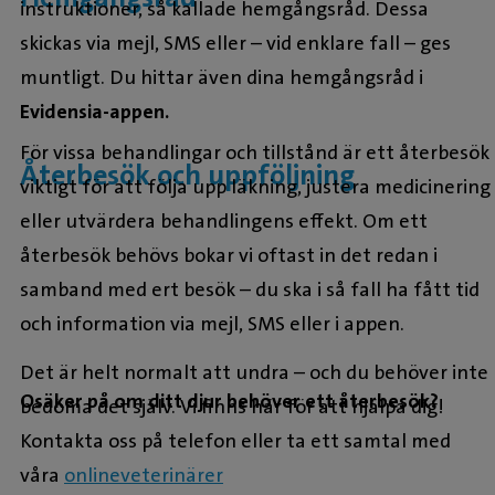
instruktioner, så kallade hemgångsråd. Dessa
skickas via mejl, SMS eller – vid enklare fall – ges
muntligt. Du hittar även dina hemgångsråd i
Evidensia-appen.
För vissa behandlingar och tillstånd är ett återbesök
Återbesök och uppföljning
viktigt för att följa upp läkning, justera medicinering
eller utvärdera behandlingens effekt. Om ett
återbesök behövs bokar vi oftast in det redan i
samband med ert besök – du ska i så fall ha fått tid
och information via mejl, SMS eller i appen.
Det är helt normalt att undra – och du behöver inte
Osäker på om ditt djur behöver ett återbesök?
bedöma det själv. Vi finns här för att hjälpa dig!
Kontakta oss på telefon eller ta ett samtal med
våra
onlineveterinärer