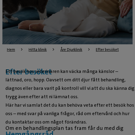
Hem
Hitta klinik
Åre Djurklinik
Efter besöket
Efter besöket
Ett besök hos veterinären kan väcka många känslor –
lättnad, oro, hopp. Oavsett om ditt djur fått behandling,
diagnos eller bara varit på kontroll vill vi att du ska känna dig
trygg även efter att ni lämnat oss.
Här har vi samlat det du kan behöva veta efter ett besök hos
oss – med svar på vanliga frågor, råd om eftervård och hur
du kontaktar oss om något förändras.
Om en behandlingsplan tas fram får du med dig
Hemgångsråd