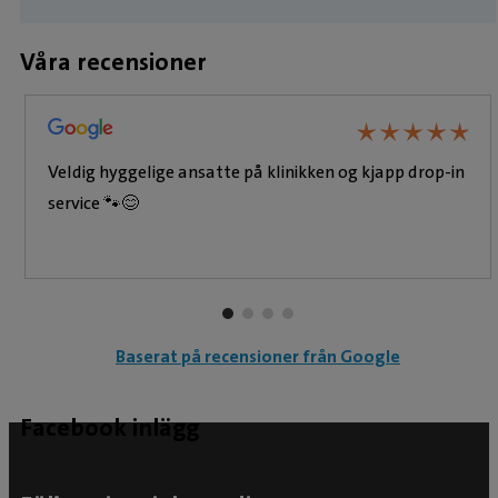
sträva efter att djuren ska få bästa möjliga
Våra recensioner
vård. Hon har ett stort intresse för kardiologi
och internmedicinska utredningar. Hemma i
Norge finns make, två barn och katterna Stella
★
★
★
★
★
★
★
★
★
★
och Kenny.
Veldig hyggelige ansatte på klinikken og kjapp drop-in
service 🐾😊
Baserat på recensioner från Google
Facebook inlägg