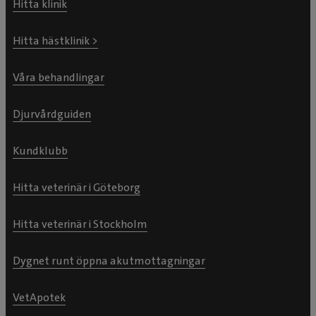
Hitta klinik
Hitta hästklinik >
Våra behandlingar
Djurvårdguiden
Kundklubb
Hitta veterinär i Göteborg
Hitta veterinär i Stockholm
Dygnet runt öppna akutmottagningar
VetApotek