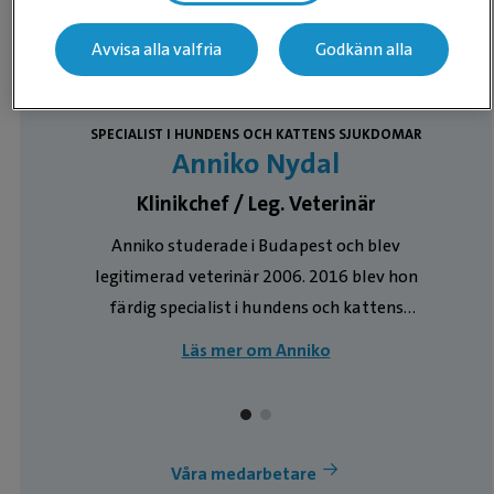
Avvisa alla valfria
Godkänn alla
SPECIALIST I HUNDENS OCH KATTENS SJUKDOMAR
Anniko Nydal
Klinikchef / Leg. Veterinär
Anniko studerade i Budapest och blev
e
legitimerad veterinär 2006. 2016 blev hon
h
färdig specialist i hundens och kattens
sjukdomar. Hon har tidigare arbetat på Läckeby
Läs mer om Anniko
Djursjukhus, Västra Djursjukhuset samt
Varbergs Djurklinik. I Åre började hon arbeta
2017 och är också klinikchef där sedan dess.
Anniko brinner för kund- och djurvård, att
Våra medarbetare
upprätthålla en hög kompetensnivå och alltid