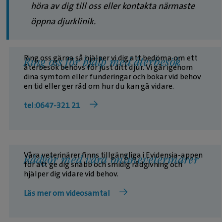
höra av dig till oss eller kontakta närmaste
öppna djurklinik.
Ring oss gärna så hjälper vi dig att bedöma om ett
Ring oss för hjälp med återbesök
återbesök behövs för just ditt djur. Vi går igenom
dina symtom eller funderingar och bokar vid behov
en tid eller ger råd om hur du kan gå vidare.
tel:0647-321 21
Våra veterinärer finns tillgängliga i Evidensia-appen
Rådgör med våra onlineveterinärer
för att ge dig snabb och smidig rådgivning och
hjälper dig vidare vid behov.
Läs mer om videosamtal