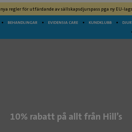
 nya regler för utfärdande av sällskapsdjurspass pga ny EU-lags
BEHANDLINGAR
EVIDENSIA CARE
KUNDKLUBB
DJU
10% rabatt på allt från Hill’s