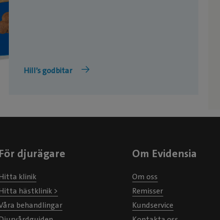
Hill’s godbitar
För djurägare
Om Evidensia
Hitta klinik
Om oss
Hitta hästklinik >
Remisser
Våra behandlingar
Kundservice
Djurvårdguiden
Kontakta oss