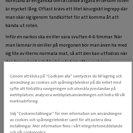
hörntand är en ganska omfattande åtgärd eftersom roten
är mycket lång. Oftast krävs ett litet kirurgiskt ingrepp där
man skär sig igenom tandköttet för att komma åt att
bända ut roten.
Inför en narkos ska en iller vara svulten 4-6 timmar. När
man lämnar in sin iller på morgonen bör man även ha med
sig lite av illerns normala mat, så att den kan utfodras när
den har vaknat och återhämtat sig efter narkosen.
-
Genom att klicka på ”Godkänn alla” samtycker du till lagring och
användning av cookies och spårningstekniker på din enhet med
syfte att förbättra navigeringen och utveckla prestandan på
webbplatsen, analysera webbplatsanvändningen och bidra till vår
marknadsföring.
Välj ”Cookieinställningar” för mer information om användningen
av cookies och spårningstekniker samt för att justera dina
inställningar. Mer information finns i vårt integritetsmeddelande
tand iller
och vår cookiepolicy