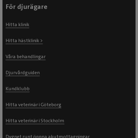
För djurägare
Hitta klinik
Hitta hästklinik >
Våra behandlingar
Djurvårdguiden
Kundklubb
Hitta veterinär i Göteborg
Hitta veterinär i Stockholm
Dygnet runt öppna akutmottagningar