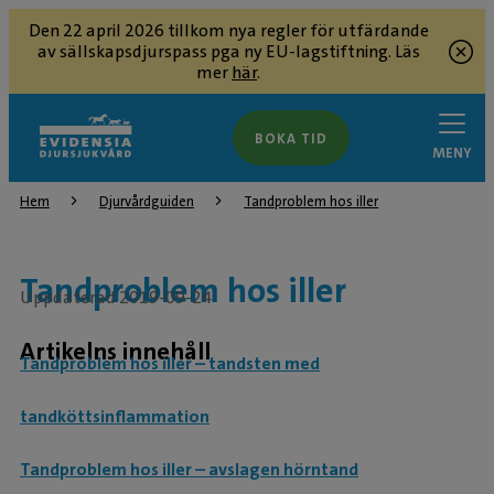
Den 22 april 2026 tillkom nya regler för utfärdande
av sällskapsdjurspass pga ny EU-lagstiftning. Läs
mer
här
.
BOKA TID
MENY
Hem
Djurvårdguiden
Tandproblem hos iller
Tandproblem hos iller
Uppdaterad 2019-09-24
Artikelns innehåll
Tandproblem hos iller – tandsten med
tandköttsinflammation
Tandproblem hos iller – avslagen hörntand