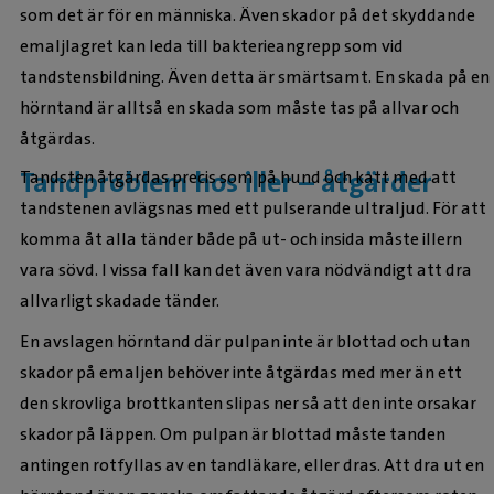
som det är för en människa. Även skador på det skyddande
emaljlagret kan leda till bakterieangrepp som vid
tandstensbildning. Även detta är smärtsamt. En skada på en
hörntand är alltså en skada som måste tas på allvar och
åtgärdas.
Tandproblem hos iller – åtgärder
Tandsten åtgärdas precis som på hund och katt med att
tandstenen avlägsnas med ett pulserande ultraljud. För att
komma åt alla tänder både på ut- och insida måste illern
vara sövd. I vissa fall kan det även vara nödvändigt att dra
allvarligt skadade tänder.
En avslagen hörntand där pulpan inte är blottad och utan
skador på emaljen behöver inte åtgärdas med mer än ett
den skrovliga brottkanten slipas ner så att den inte orsakar
skador på läppen. Om pulpan är blottad måste tanden
antingen rotfyllas av en tandläkare, eller dras. Att dra ut en