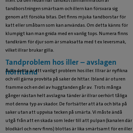
liten. Då den redan har tandköttsinflammation är
tandborstningen smärtsam och illern kan försvara sig
genom att försöka bitas. Det finns mjuka tandborstar för
katt eller småbarn som kan användas. Om detta känns för
klumpigt kan man gnida med en vanlig tops. Numera finns
tandkräm för djur som är smaksatta med t ex leversmak,
vilket illrar brukar gilla.
Tandproblem hos iller – avslagen
hörntand
Även detta är ett vanligt problem hos iller. Illrar är nyfikna
och vill gärna provbita på saker de hittar. Ibland är oturen
framme och en del av huggtanden går av. Trots många
gånger nästan helt avslagna tänder är illrar oerhört tåliga
mot denna typ av skador. De fortsätter att äta och bita på
saker utan att uppvisa tecken på smärta. Vi måste ändå
utgå från att en skada som leder till att pulpan (kanalen där
blodkärl och nerv finns) blottas är lika smärtsamt för en iller