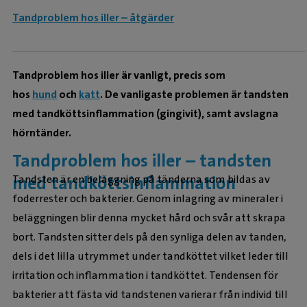
Tandproblem hos iller – åtgärder
Tandproblem hos iller är vanligt, precis som
hos
hund
och
katt
. De vanligaste problemen är tandsten
med tandköttsinflammation (gingivit), samt avslagna
hörntänder.
Tandproblem hos iller – tandsten
med tandköttsinflammation
Tandsten är en beläggning på tänderna som bildas av
foderrester och bakterier. Genom inlagring av mineraler i
beläggningen blir denna mycket hård och svår att skrapa
bort. Tandsten sitter dels på den synliga delen av tanden,
dels i det lilla utrymmet under tandköttet vilket leder till
irritation och inflammation i tandköttet. Tendensen för
bakterier att fästa vid tandstenen varierar från individ till