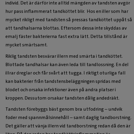
individ. Det är därför inte alltid mängden av tandsten avgör
hur pass inflammerat tandköttet blir. Hos en iller som har
mycket rikligt med tandsten så pressas tandköttet uppåt så
att tandhalsarna blottas. Eftersom dessa inte skyddas av
emalj fäster bakterierna fast extra lätt. Detta tillstånd är
mycket smärtsamt.
Riklig tandsten besvärar illern med smärta i tandköttet.
Blottade tandhalsar kan även leda till tandlossning. En del
illrar dreglar och får svårt att tugga. I riktigt oturliga fall
kan bakterier från tandstensbeläggningen spridas med
blodet och orsaka infektioner även på andra platser i
kroppen. Dessutom orsakar tandsten dålig andedräkt.
Tandsten förebyggs bäst genom bra utfodring – undvik
foder med spannmålsinnehåll – samt daglig tandborstning.
Det gäller att vänja illern vid tandborstning redan då den är