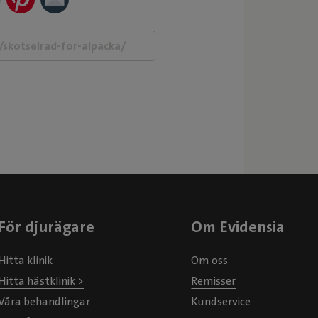
För djurägare
Om Evidensia
Hitta klinik
Om oss
Hitta hästklinik >
Remisser
Våra behandlingar
Kundservice