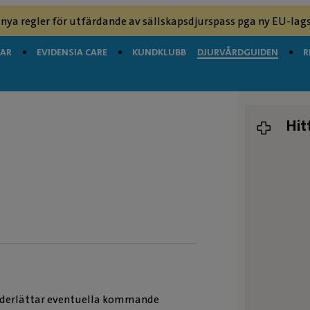
 nya regler för utfärdande av sällskapsdjurspass pga ny EU-lags
GAR
EVIDENSIA CARE
KUNDKLUBB
DJURVÅRDGUIDEN
R
Hit
 underlättar eventuella kommande