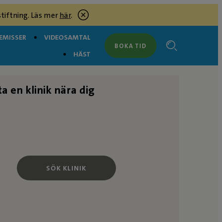
tiftning. Läs mer
här
.
EMISSER
VIDEOSAMTAL
BOKA TID
HÄST
ta en klinik nära dig
SÖK KLINIK