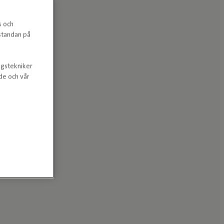
s och
estandan på
ngstekniker
nde och vår