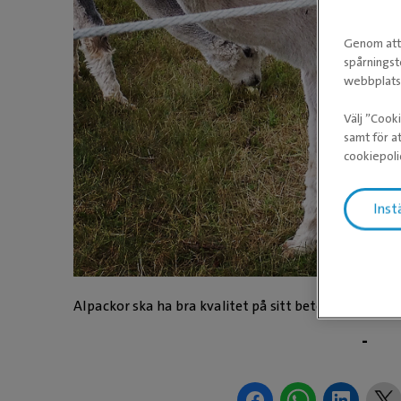
Genom att 
spårningst
webbplatse
Välj ”Cook
samt för at
cookiepoli
Inst
Alpackor ska ha bra kvalitet på sitt bete.
-