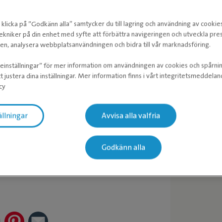
klicka på ”Godkänn alla” samtycker du till lagring och användning av cookie
ekniker på din enhet med syfte att förbättra navigeringen och utveckla pr
n, analysera webbplatsanvändningen och bidra till vår marknadsföring.
ieinställningar” för mer information om användningen av cookies och spårni
t justera dina inställningar. Mer information finns i vårt integritetsmeddela
cy
ällningar
Avvisa alla valfria
Godkänn alla