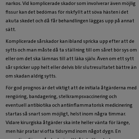
narkos. Vid komplicerade skador som involverar även möjlig
fissur kan det bedömas för riskfyllt att söva hästen i det
akuta skedet och då får behandlingen läggas upp på annat
sätt.
Komplicerade sårskador kan ibland spricka upp efter att de
sytts och man måste då ta ställning till om såret bör sys om
eller om det ska lämnas till att läka själv. Även om ett sytt
sår spricker upp helt eller delvis blir slutresultatet bättre än
om skadan aldrig sytts.
För god prognos är det viktigt att de initiala åtgärderna med
rengöring, bandagering, stelkrampsvaccinering och
eventuell antibiotika och antiinflammatorisk medicinering
startas så snart som möjligt, helst inom några timmar.
Vidare kirurgiska åtgärder ska inte heller vänta för länge,
men här pratar vi ofta tidsrymd inom något dygn. En