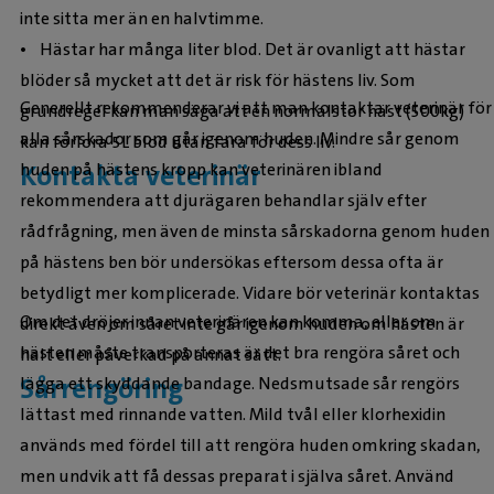
inte sitta mer än en halvtimme.
• Hästar har många liter blod. Det är ovanligt att hästar
blöder så mycket att det är risk för hästens liv. Som
Generellt rekommenderar vi att man kontaktar veterinär för
grundregel kan man säga att en normalstor häst (500kg)
alla sårskador som går igenom huden. Mindre sår genom
kan förlora 5L blod utan fara för dess liv.
Kontakta veterinär
huden på hästens kropp kan veterinären ibland
rekommendera att djurägaren behandlar själv efter
rådfrågning, men även de minsta sårskadorna genom huden
på hästens ben bör undersökas eftersom dessa ofta är
betydligt mer komplicerade. Vidare bör veterinär kontaktas
Om det dröjer innan veterinären kan komma, eller om
direkt även om såret inte går igenom huden om hästen är
hästen måste transporteras är det bra rengöra såret och
halt eller påverkad på annat sätt.
Sårrengöring
lägga ett skyddande bandage. Nedsmutsade sår rengörs
lättast med rinnande vatten. Mild tvål eller klorhexidin
används med fördel till att rengöra huden omkring skadan,
men undvik att få dessas preparat i själva såret. Använd