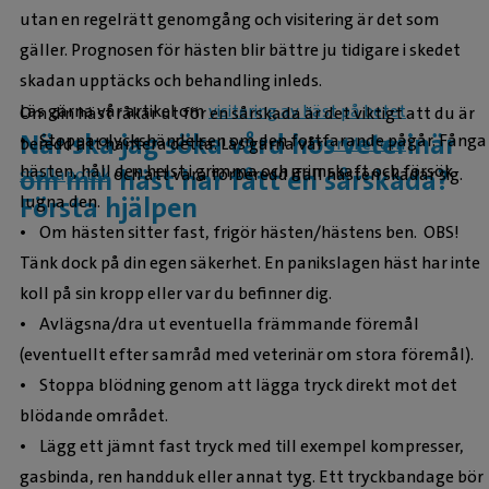
utan en regelrätt genomgång och visitering är det som
gäller. Prognosen för hästen blir bättre ju tidigare i skedet
skadan upptäcks och behandling inleds.
Läs gärna vår artikel om
visitering av häst på betet
.
Om din häst råkar ut för en sårskada är det viktigt att du är
När ska jag söka vård hos veterinär
• Stoppa olyckshändelsen om den fortfarande pågår. Fånga
beredd att hantera detta. Läs gärna vår
artikel om
hästen, håll den helst i grimma och grimskaft och försök
om min häst har fått en sårskada?
stallapotek
och att vara förberedd ifall hästen skadar sig.
Första hjälpen
lugna den.
• Om hästen sitter fast, frigör hästen/hästens ben. OBS!
Tänk dock på din egen säkerhet. En panikslagen häst har inte
koll på sin kropp eller var du befinner dig.
• Avlägsna/dra ut eventuella främmande föremål
(eventuellt efter samråd med veterinär om stora föremål).
• Stoppa blödning genom att lägga tryck direkt mot det
blödande området.
• Lägg ett jämnt fast tryck med till exempel kompresser,
gasbinda, ren handduk eller annat tyg. Ett tryckbandage bör