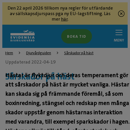
Den 22 april 2026 tillkom nya regler för utfärdande
av sällskapsdjurspass pga ny EU-lagstiftning. Läs
mer
här
.
BOKA TID
MENY
Hem
Djurvårdguiden
Sårskador på häst
Uppdaterad 2022-04-19
Sårskador på häst
Hästar är flyktdjur och deras temperament gör
att sårskador på häst är mycket vanliga. Hästar
kan skada sig på främmande föremål, så som
boxinredning, stängsel och redskap men många
skador uppstår genom hästarnas interaktion
med varandra, till exempel sparkskador i hagen.