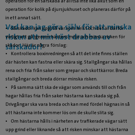
operation för en sårskada är alltså inte lika akut som en
operation för kolik på djursjukhuset och planeras därför på
in ett annat sätt.
Vad kan jag göra själv för att minska
• Sårskador kan uppstå var som helst och det är därför
risken att min häst drabbas av
viktigt att gå igenom hästens miljö och minska risken för
sårskador?
skador. Här är några förslag:
• Kontrollera boxinredningen så att det inte finns ställen
där hästen kan fastna eller skära sig. Stallgångar ska hållas
rena och fria från saker som grepar och skottkärror. Breda
stallgångar och breda dörrar minska risken.
• På samma sätt ska de vägar som används till och från
hagar hållas fria från saker hästarna kan skada sig på.
Drivgångar ska vara breda och kan med fördel hägnas in så
att hästarna inte kommer lös om de skulle slita sig.
• Om hästarna hålls i närheten av trafikerade vägar sätt
upp grind eller liknande så att risken minskar att hästarna