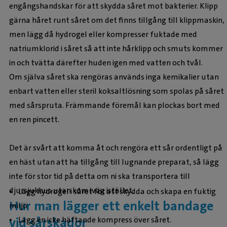
engångshandskar för att skydda såret mot bakterier. Klipp
gärna håret runt såret om det finns tillgång till klippmaskin,
men lägg då hydrogel eller kompresser fuktade med
natriumklorid i såret så att inte hårklipp och smuts kommer
in och tvätta därefter huden igen med vatten och tvål.
Om själva såret ska rengöras används inga kemikalier utan
enbart vatten eller steril koksaltlösning som spolas på såret
med sårspruta. Främmande föremål kan plockas bort med
en ren pincett.
Det är svårt att komma åt och rengöra ett sår ordentligt på
en häst utan att ha tillgång till lugnande preparat, så lägg
inte för stor tid på detta om ni ska transportera till
djursjukhus utan kom iväg istället.
• Lägg hydrogel i såret för att skydda och skapa en fuktig
Hur man lägger ett enkelt bandage
miljö
vid sårskador
• Lägg en icke häftande kompress över såret.