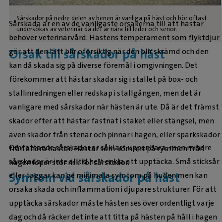
Sårskador på nedre delen av benen är vanliga på häst och bör oftast
Sårskada är en av de vanligaste orsakerna till att hästar
undersökas av veterinär då det är nära till leder och senor.
behöver veterinärvård. Hästens temperament som flyktdjur
Orsak till sårskador på häst
gör att den lätt blir oförsiktig när den blir skrämd och den
kan då skada sig på diverse föremål i omgivningen. Det
förekommer att hästar skadar sig i stallet på box- och
stallinredningen eller redskap i stallgången, men det är
vanligare med sårskador när hästen är ute. Då är det främst
skador efter att hästar fastnat i staket eller stängsel, men
även skador från stenar och pinnar i hagen, eller sparkskador
Omfattande sårskador är såklart uppenbara, men mindre
från andra hästar. Hästar som kommit på rymmen från
sårskador är inte alltid helt enkla att upptäcka. Små sticksår
hagen löper stor risk för sårskador.
Symtom vid sårskador på häst
eller taggar kan ge minimala symtom på huden men kan
orsaka skada och inflammation i djupare strukturer. För att
upptäcka sårskador måste hästen ses över ordentligt varje
dag och då räcker det inte att titta på hästen på håll i hagen