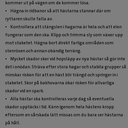
kommer ut på vägen om de kommer lösa.
• Hägna in ridbanor så att hästarna stannar där om
ryttaren skulle falla av.
• Kontrollera att stängslen i hagarna är hela och att elen
fungerar som den ska. Klipp och trimma sly som växer upp
mot staketet. Hägna bort direkt farliga områden som
stenrösen och annan obändig terräng.
• Mycket skador sker vid hopsläpp av nya hästar så gör inte
det i onödan. Sträva efter stora hagar och stabila grupper så
minskar risken för att en häst blir trängd och springer in i
staketet. Skor på bakhovarna ökar risken för allvarliga
skador vid en spark.
• Alla hästar ska kontrolleras varje dag så eventuella
skador upptäcks i tid. Känn igenom hela hästens kropp
eftersom en sårskada lätt missas om du bara ser hästarna
på håll.