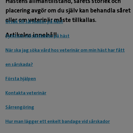
Hästens allmäntillstånd, sårets storlek och
placering avgör om du själv kan behandla såret
eller om veterinär måste tillkallas.
Orsak till sårskador på häst
Artikelns innehåll
Symtom vid sårskador på häst
När ska jag söka vård hos veterinär om min häst har fått
en sårskada?
Första hjälpen
Kontakta veterinär
Sårrengöring
Hur man lägger ett enkelt bandage vid sårskador