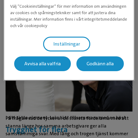
kan uppstå på ett ögonblick, har Lola gått ner till att
Välj ”Cookieinställningar” för mer information om användningen
jobba 50% dagtid. Nu blir det lugnare för
av cookies och spårningstekniker samt för att justera dina
inställningar. Mer information finns i vårt integritetsmeddelande
halvtidspensionären, hon om någon har förtjänat det.
och vår cookiepolicy
Inställningar
Avvisa alla valfria
Godkänn alla
I sitt rätta element: Lola tätt tillsammans med en häst.
På frågan vad de tycker är de största fördelarna med att
stanna länge hos samma arbetsgivare ger alla
Trygghet för flera
samstämmiga svar. Med lång och trogen tjänst kommer