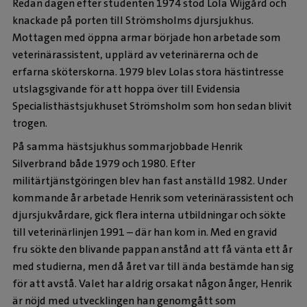
Redan dagen efter studenten 1974 stod Lola Wijgård och
knackade på porten till Strömsholms djursjukhus.
Mottagen med öppna armar började hon arbetade som
veterinärassistent, upplärd av veterinärerna och de
erfarna sköterskorna. 1979 blev Lolas stora hästintresse
utslagsgivande för att hoppa över till Evidensia
Specialisthästsjukhuset Strömsholm som hon sedan blivit
trogen.
På samma hästsjukhus sommarjobbade Henrik
Silverbrand både 1979 och 1980. Efter
militärtjänstgöringen blev han fast anställd 1982. Under
kommande år arbetade Henrik som veterinärassistent och
djursjukvårdare, gick flera interna utbildningar och sökte
till veterinärlinjen 1991 – där han kom in. Med en gravid
fru sökte den blivande pappan anstånd att få vänta ett år
med studierna, men då året var till ända bestämde han sig
för att avstå. Valet har aldrig orsakat någon ånger, Henrik
är nöjd med utvecklingen han genomgått som