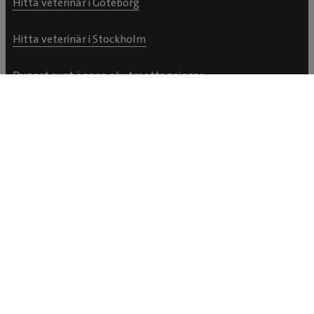
Hitta veterinär i Göteborg
Hitta veterinär i Stockholm
Dygnet runt öppna akutmottagningar
VetApotek
Boka en tid
Om Evidensia
Om oss
Remisser
Kundservice