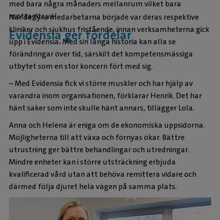
med bara några månaders mellanrum vilket bara
mottagits väl.
När de fyra medarbetarna började var deras respektive
kliniker och sjukhus fristående, innan verksamheterna gick
Evidensia ger fördelar
upp i Evidensia
.
Med sin långa historia kan alla se
förändringar över tid, särskilt det kompetensmässiga
utbytet som en stor koncern fört med sig.
– Med Evidensia fick vi större muskler och har hjälp av
varandra inom organisationen, förklarar Henrik. Det har
hänt saker som inte skulle hänt annars, tillägger Lola.
Anna och Helena är eniga om de ekonomiska uppsidorna.
Möjligheterna till att växa och förnyas ökar. Bättre
utrustning ger bättre behandlingar och utredningar.
Mindre enheter kan i större utsträckning erbjuda
kvalificerad vård utan att behöva remittera vidare och
därmed följa djuret hela vägen på samma plats.