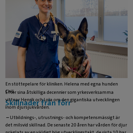
En stöttepelare för kliniken. Helena med egna hunden
Chili.
Efter sina åtskilliga decennier som yrkesverksamma
vittnar Henrik och Lola om den gigantiska utvecklingen
Skillnader från förr
inom djursjukvården.
–
Utbildnings-, utrustnings- och kompetensmässigt är
det milsvid skillnad. De senaste 20 åren har vården för djur
präglats av en väldigt hög utvecklingstakt, de sista 10 har