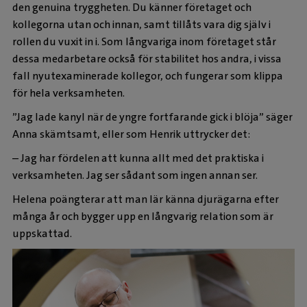
den genuina tryggheten. Du känner företaget och
kollegorna utan och innan, samt tillåts vara dig själv i
rollen du vuxit in i. Som långvariga inom företaget står
dessa medarbetare också för stabilitet hos andra, i vissa
fall nyutexaminerade kollegor, och fungerar som klippa
för hela verksamheten.
”Jag lade kanyl när de yngre fortfarande gick i blöja” säger
Anna skämtsamt, eller som Henrik uttrycker det:
– Jag har fördelen att kunna allt med det praktiska i
verksamheten. Jag ser sådant som ingen annan ser.
Helena poängterar att man lär känna djurägarna efter
många år och bygger upp en långvarig relation som är
uppskattad.