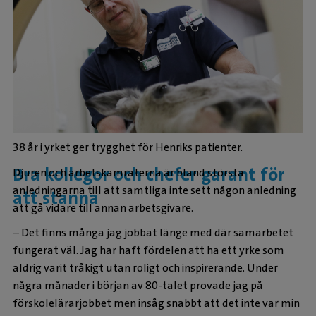
38 år i yrket ger trygghet för Henriks patienter.
Bra kollegor och chefer garant för
Djuren och arbetskamraterna är bland största
anledningarna till att samtliga inte sett någon anledning
att stanna
att gå vidare till annan arbetsgivare.
– Det finns många jag jobbat länge med där samarbetet
fungerat väl. Jag har haft fördelen att ha ett yrke som
aldrig varit tråkigt utan roligt och inspirerande. Under
några månader i början av 80-talet provade jag på
förskolelärarjobbet men insåg snabbt att det inte var min