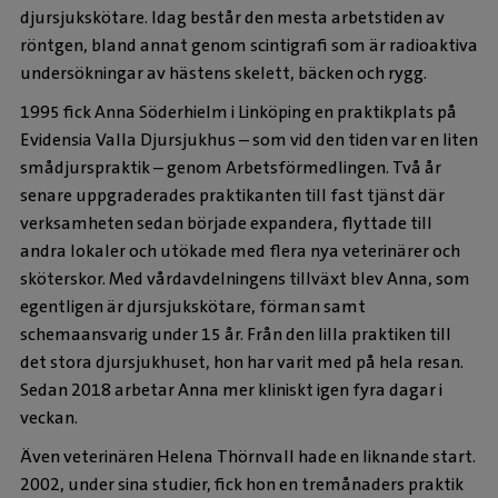
djursjukskötare. Idag består den mesta arbetstiden av
röntgen, bland annat genom scintigrafi som är radioaktiva
undersökningar av hästens skelett, bäcken och rygg.
1995 fick Anna Söderhielm i Linköping en praktikplats på
Evidensia Valla Djursjukhus – som vid den tiden var en liten
smådjurspraktik – genom Arbetsförmedlingen. Två år
senare uppgraderades praktikanten till fast tjänst där
verksamheten sedan började expandera, flyttade till
andra lokaler och utökade med flera nya veterinärer och
sköterskor. Med vårdavdelningens tillväxt blev Anna, som
egentligen är djursjukskötare, förman samt
schemaansvarig under 15 år. Från den lilla praktiken till
det stora djursjukhuset, hon har varit med på hela resan.
Sedan 2018 arbetar Anna mer kliniskt igen fyra dagar i
veckan.
Även veterinären Helena Thörnvall hade en liknande start.
2002, under sina studier, fick hon en tremånaders praktik