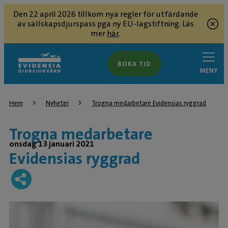
Den 22 april 2026 tillkom nya regler för utfärdande
av sällskapsdjurspass pga ny EU-lagstiftning. Läs
mer
här
.
BOKA TID
MENY
Hem
Nyheter
Trogna medarbetare Evidensias ryggrad
Trogna medarbetare
onsdag 13 januari 2021
Evidensias ryggrad