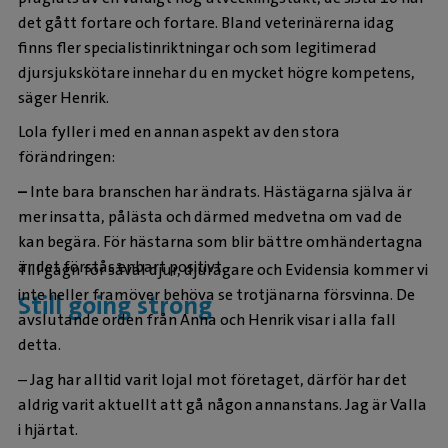
det gått fortare och fortare. Bland veterinärerna idag
finns fler specialistinriktningar och som legitimerad
djursjukskötare innehar du en mycket högre kompetens,
säger Henrik.
Lola fyller i med en annan aspekt av den stora
förändringen:
–
Inte bara branschen har ändrats. Hästägarna själva är
mer insatta, pålästa och därmed medvetna om vad de
kan begära. För hästarna som blir bättre omhändertagna
är det förstås enbart positivt.
Till gagn för såväl djur, djurägare och Evidensia kommer vi
inte heller framöver behöva se trotjänarna försvinna. De
Still going strong
avslutande orden från Anna och Henrik visar i alla fall
detta.
– Jag har alltid varit lojal mot företaget, därför har det
aldrig varit aktuellt att gå någon annanstans. Jag är Valla
i hjärtat.