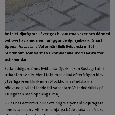
Antalet djurägare i Sveriges huvudstad växer och därmed
behovet av ännu mer närliggande djursjukvård. Snart
öppnar Vasastans Veterinärklinik Evidensia mitt i
Stockholm som varmt välkomnar alla storstadskatter
och -hundar.
Sedan tidigare finns Evidensia Djurkliniken Roslagstull, i
utkanten av city. Men i takt med ökad efterfrågan blev
ytterligare en klinik inne i Stockholms stadskärna
nödvändig, vilket ledde till Vasastans Veterinärklinik på
Tulegatan med öppning 6 maj.
– Det har definitivt blivit ett högre tryck från djurägare
inne i stan, och vi vill kunna hjälpa både sjuka och friska