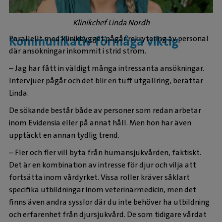
Klinikchef Linda Nordh
Parallellt med klinikbygget pågår rekrytering av personal
Kommunikativ förmåga viktig
där ansökningar inkommit i strid ström.
– Jag har fått in väldigt många intressanta ansökningar.
Intervjuer pågår och det blir en tuff utgallring, berättar
Linda.
De sökande består både av personer som redan arbetar
inom Evidensia eller på annat håll. Men hon har även
upptäckt en annan tydlig trend.
– Fler och fler vill byta från humansjukvården, faktiskt.
Det är en kombination av intresse för djur och vilja att
fortsätta inom vårdyrket. Vissa roller kräver såklart
specifika utbildningar inom veterinärmedicin, men det
finns även andra sysslor där du inte behöver ha utbildning
och erfarenhet från djursjukvård. De som tidigare vårdat