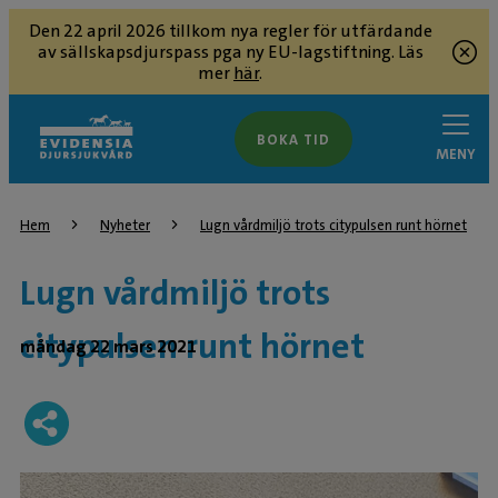
Den 22 april 2026 tillkom nya regler för utfärdande
av sällskapsdjurspass pga ny EU-lagstiftning. Läs
mer
här
.
BOKA TID
MENY
Hem
Nyheter
Lugn vårdmiljö trots citypulsen runt hörnet
Lugn vårdmiljö trots
citypulsen runt hörnet
måndag 22 mars 2021