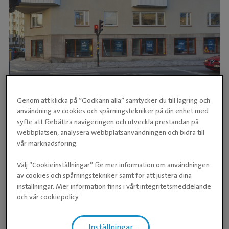
Genom att klicka på ”Godkänn alla” samtycker du till lagring och
användning av cookies och spårningstekniker på din enhet med
syfte att förbättra navigeringen och utveckla prestandan på
Gatuvy över den nya veterinärkliniken
webbplatsen, analysera webbplatsanvändningen och bidra till
vår marknadsföring.
På Tulegatan kommer besökarna mötas av ljusa, fräscha
Omtanke om alla
lokaler på gatuplan i ett bostadshus där
Välj ”Cookieinställningar” för mer information om användningen
behandlingsrummen är stora, de flesta med
av cookies och spårningstekniker samt för att justera dina
fönsterpartier. Här finns operations- och tandavdelning,
inställningar. Mer information finns i vårt integritetsmeddelande
röntgen, ultraljud samt labb – samtligt kännetecknar en
och vår cookiepolicy
djurklinik av högsta klass. Utöver de veterinärmedicinska
faciliteterna ryms värme och omtanke så vistelsen blir
Inställningar