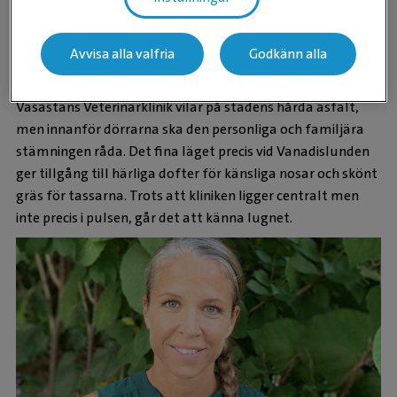
mysig och trygg för såväl djur som deras ägare. Katterna
och hundarna har separerade väntrum och
stallutrymmen för att undvika stress. Rullstolsbundna
Avvisa alla valfria
Godkänn alla
djurägare kan använda klinikens hiss.
Vasastans Veterinärklinik vilar på stadens hårda asfalt,
men innanför dörrarna ska den personliga och familjära
stämningen råda. Det fina läget precis vid Vanadislunden
ger tillgång till härliga dofter för känsliga nosar och skönt
gräs för tassarna. Trots att kliniken ligger centralt men
inte precis i pulsen, går det att känna lugnet.