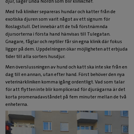
djur, säger Linda Nordh som blir klinikchef.
Med två kliniker separeras hundar och katter från de
exotiska djuren som varit något av ett signum för
Roslagstull. Det innebär att de två förstnämnda
djursorterna i första hand hänvisas till Tulegatan.
Gnagare, fåglar och reptiler får sin egna klinik där fokus
ligger på dem. Uppdelningen ökar möjligheten att erbjuda
tider till alla sorters husdjur.
Men överslussningen av hund och katt ska inte ske från en
dag till en annan, utan efter hand. Först behöver den nya
veterinärkliniken komma igång ordentligt. Vad som talar
för att flytten inte blir komplicerad för djurägarna är det
korta promenadavståndet på fem minuter mellan de två
enheterna.