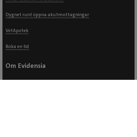
Dygnet runt öppna akutmottagningar
VetApotek
Boka en tid
Om Evidensia
Om oss
Remisser
Kundservice
Kontakta oss