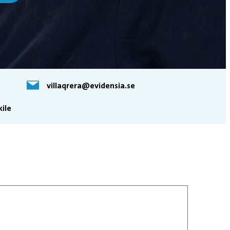
villaqrera@evidensia.se
kile