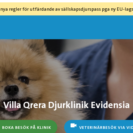
 nya regler för utfärdande av sällskapsdjurspass pga ny EU-lags
Villa Qrera Djurklinik Evidensia
BOKA BESÖK PÅ KLINIK
VETERINÄRBESÖK VIA VI