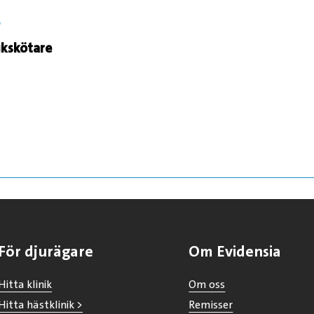
e
ukskötare
För djurägare
Om Evidensia
Hitta klinik
Om oss
Hitta hästklinik >
Remisser