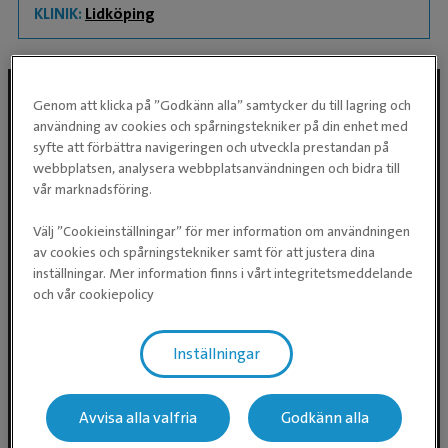
KLINIK:
Lidköping
Genom att klicka på ”Godkänn alla” samtycker du till lagring och
användning av cookies och spårningstekniker på din enhet med
Följ oss i sociala medier
syfte att förbättra navigeringen och utveckla prestandan på
webbplatsen, analysera webbplatsanvändningen och bidra till
vår marknadsföring.
Välj ”Cookieinställningar” för mer information om användningen
av cookies och spårningstekniker samt för att justera dina
inställningar. Mer information finns i vårt integritetsmeddelande
och vår cookiepolicy
Inställningar
Evidensia Djursjukvård AB
Östhammarsgatan 74
115 28 Stockholm
Avvisa alla valfria
Godkänn alla