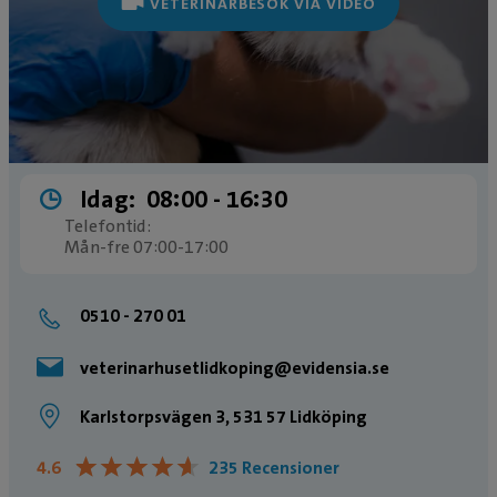
VETERINÄRBESÖK VIA VIDEO
Idag:
08:00 ­- 16:30
Telefontid:
Mån-fre 07:00-17:00
0510 - 270 01
veterinarhusetlidkoping@evidensia.se
Karlstorpsvägen 3, 531 57 Lidköping
★
★
★
★
★
★
★
★
★
★
4.6
235 Recensioner