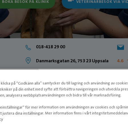
BOKA BESÖK PÅ KLINIK
VETERINÄRBESÖK VIA VI
018-418 29 00
Danmarksgatan 26, 753 23 Uppsala
4.6
klicka på ”Godkänn alla” samtycker du till lagring och användning av cookie
ekniker på din enhet med syfte att förbättra navigeringen och utveckla pr
n, analysera webbplatsanvändningen och bidra till vår marknadsföring.
ieinställningar” för mer information om användningen av cookies och spårni
t justera dina inställningar. Mer information finns i vårt integritetsmeddela
cy