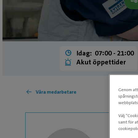
Idag:
07:00 ­- 21:00
Akut öppettider
Genom att 
Våra medarbetare
spårningst
webbplatse
Välj ”Cook
samt för at
cookiepoli