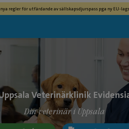
 nya regler för utfärdande av sällskapsdjurspass pga ny EU-lags
Uppsala Veterinärklinik Evidensi
Din veterinär i Uppsala