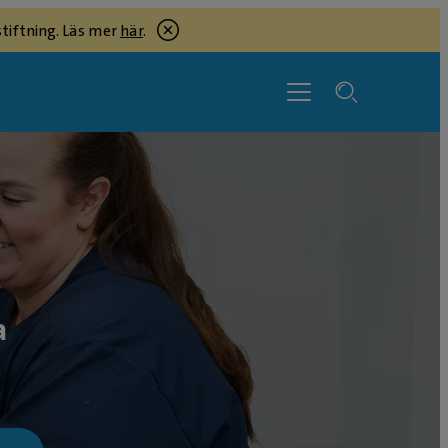
tiftning. Läs mer
här
.
a