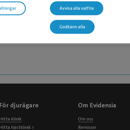
ällningar
Avvisa alla valfria
 nivå 3
Godkänn alla
För djurägare
Om Evidensia
Hitta klinik
Om oss
Hitta hästklinik >
Remisser