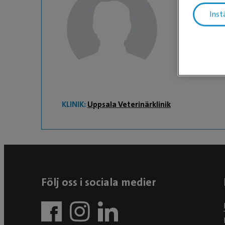
Inst
Kajsa M
Djurvårdare
KLINIK:
Uppsala Veterinärklinik
Följ oss i sociala medier