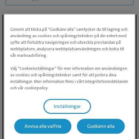
Genom att klicka på ”Godkänn alla” samtycker du till lagring och
användning av cookies och spårningstekniker på din enhet med
Följ oss i sociala medier
syfte att förbättra navigeringen och utveckla prestandan på
webbplatsen, analysera webbplatsanvändningen och bidra till
vår marknadsföring.
Välj ”Cookieinställningar” för mer information om användningen
av cookies och spårningstekniker samt för att justera dina
inställningar. Mer information finns i vårt integritetsmeddelande
och vår cookiepolicy
Evidensia Djursjukvård AB
Inställningar
Östhammarsgatan 74
115 28 Stockholm
Avvisa alla valfria
Godkänn alla