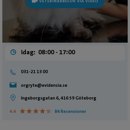
VETERINÄRBESÖK VIA VIDEO
Idag:
08:00 ­- 17:00
031-21 13 00
orgryte@evidensia.se
Ingeborgsgatan 6, 416 59 Göteborg
★
★
★
★
★
★
★
★
★
★
4.4
84 Recensioner