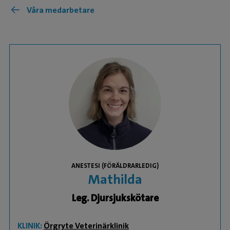
Våra medarbetare
ANESTESI (FÖRÄLDRARLEDIG)
Mathilda
Leg. Djursjukskötare
KLINIK:
Örgryte Veterinärklinik