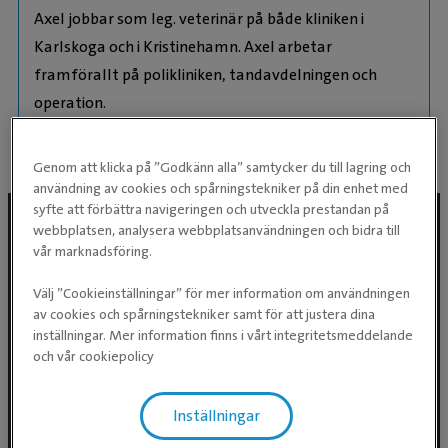
Axel jobbar som leg. veterinär på både kliniken i
Karlskoga och i Kristinehamn. Axel arbetar
framförallt på polikliniken, tandavdelningen och
operation.
Genom att klicka på ”Godkänn alla” samtycker du till lagring och
användning av cookies och spårningstekniker på din enhet med
syfte att förbättra navigeringen och utveckla prestandan på
webbplatsen, analysera webbplatsanvändningen och bidra till
vår marknadsföring.
Följ oss i sociala medier
Välj ”Cookieinställningar” för mer information om användningen
av cookies och spårningstekniker samt för att justera dina
inställningar. Mer information finns i vårt integritetsmeddelande
och vår cookiepolicy
Inställningar