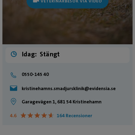
VETERINÄRBESÖK VIA VIDEO
Idag:
Stängt
0550-145 40
kristinehamns.smadjursklinik@evidensia.se
Garagevägen 1, 681 54 Kristinehamn
★
★
★
★
★
★
★
★
★
★
4.6
164 Recensioner