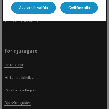
Avvisa alla valfria
Godkänn alla
Evidensia Djursjukvård AB
Östhammarsgatan 74
115 28 Stockholm
För djurägare
Hitta klinik
Hitta hästklinik >
Våra behandlingar
Djurvårdguiden