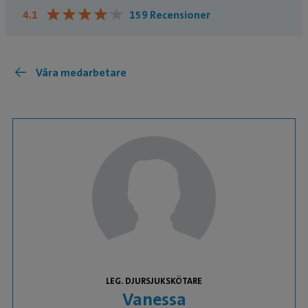
★
★
★
★
★
★
★
★
★
★
4.1
159 Recensioner
Våra medarbetare
LEG. DJURSJUKSKÖTARE
Vanessa