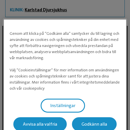
KLINIK:
Karlstad Djursjukhus
Genom att klicka på ”Godkänn alla” samtycker du till lagring och
användning av cookies och spårningstekniker på din enhet med
syfte att förbättra navigeringen och utveckla prestandan på
Följ oss i sociala medier
webbplatsen, analysera webbplatsanvändningen och bidra till
vår marknadsföring.
Välj ”Cookieinställningar” för mer information om användningen
av cookies och spårningstekniker samt för att justera dina
inställningar. Mer information finns i vårt integritetsmeddelande
och vår cookiepolicy
Inställningar
Evidensia Djursjukvård AB
Östhammarsgatan 74
Avvisa alla valfria
Godkänn alla
115 28 Stockholm