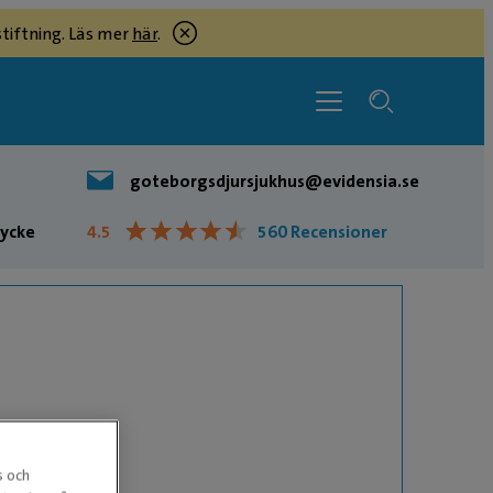
tiftning. Läs mer
här
.
goteborgsdjursjukhus@evidensia.se
★
★
★
★
★
★
★
★
★
★
lycke
4.5
560 Recensioner
s och