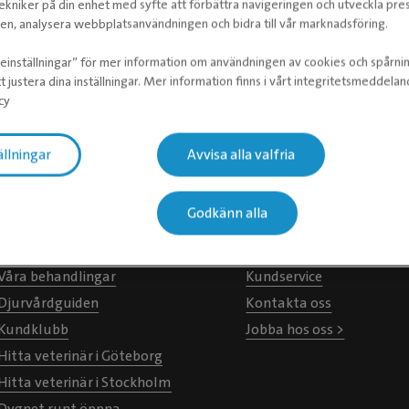
ekniker på din enhet med syfte att förbättra navigeringen och utveckla pr
n, analysera webbplatsanvändningen och bidra till vår marknadsföring.
ieinställningar” för mer information om användningen av cookies och spårni
t justera dina inställningar. Mer information finns i vårt integritetsmeddela
cy
ällningar
Avvisa alla valfria
För djurägare
Om Evidensia
Godkänn alla
Hitta klinik
Om oss
Hitta hästklinik >
Remisser
Våra behandlingar
Kundservice
Djurvårdguiden
Kontakta oss
Kundklubb
Jobba hos oss >
Hitta veterinär i Göteborg
Hitta veterinär i Stockholm
Dygnet runt öppna