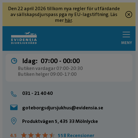
Den 22 april 2026 tillkom nya regler för utfärdande
av sällskapsdjurspass pga ny EU-lagstiftning. Läs
mer
här
.
MENY
Idag:
07:00 ­- 00:00
Butiken vardagar 07:00-20:30
Butiken helger 09:00-17:00
031 - 21 40 40
goteborgsdjursjukhus@evidensia.se
Produktvägen 5, 435 33 Mölnlycke
★
★
★
★
★
★
★
★
★
★
4.5
558 Recensioner