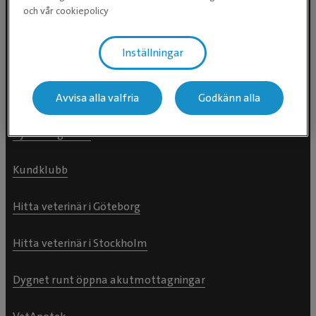
och vår cookiepolicy
Hitta klinik
Inställningar
Hitta hästklinik >
Våra behandlingar
Avvisa alla valfria
Godkänn alla
Djurvårdguiden
Kundklubb
Hitta veterinär i Göteborg
Hitta veterinär i Stockholm
Dygnet runt öppna akutmottagningar