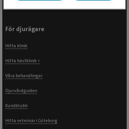
För djurägare
Hitta klinik
Hitta hästklinik >
Våra behandlingar
Djurvårdguiden
Kundklubb
Hitta veterinär i Göteborg