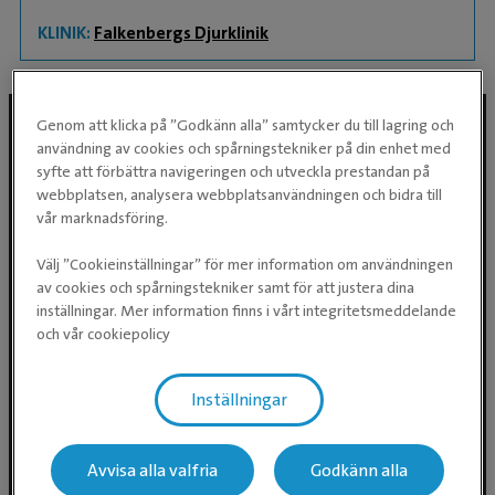
KLINIK:
Falkenbergs Djurklinik
Genom att klicka på ”Godkänn alla” samtycker du till lagring och
användning av cookies och spårningstekniker på din enhet med
Följ oss i sociala medier
syfte att förbättra navigeringen och utveckla prestandan på
webbplatsen, analysera webbplatsanvändningen och bidra till
vår marknadsföring.
Välj ”Cookieinställningar” för mer information om användningen
av cookies och spårningstekniker samt för att justera dina
inställningar. Mer information finns i vårt integritetsmeddelande
och vår cookiepolicy
Inställningar
Evidensia Djursjukvård AB
Östhammarsgatan 74
115 28 Stockholm
Avvisa alla valfria
Godkänn alla