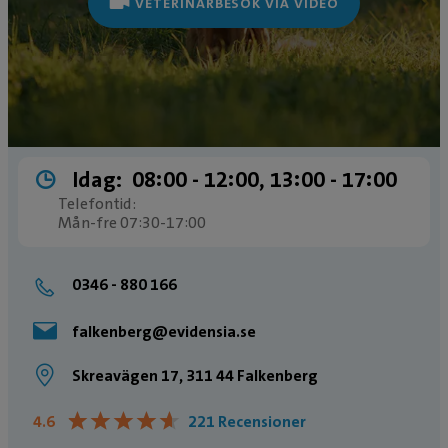
VETERINÄRBESÖK VIA VIDEO
Idag:
08:00 ­- 12:00, 13:00 ­- 17:00
Telefontid:
Mån-fre 07:30-17:00
0346 - 880 166
falkenberg@evidensia.se
Skreavägen 17, 311 44 Falkenberg
★
★
★
★
★
★
★
★
★
★
4.6
221 Recensioner