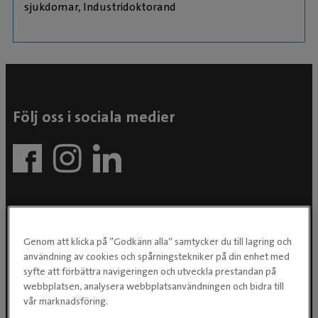
sjukdomar, Industridoktorand
Följ oss i sociala medier
Genom att klicka på ”Godkänn alla” samtycker du till lagring och
användning av cookies och spårningstekniker på din enhet med
Evidensia Djursjukvård AB
syfte att förbättra navigeringen och utveckla prestandan på
webbplatsen, analysera webbplatsanvändningen och bidra till
Östhammarsgatan 74
vår marknadsföring.
115 28 Stockholm