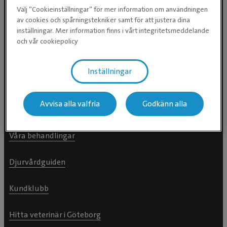
Välj ”Cookieinställningar” för mer information om användningen
av cookies och spårningstekniker samt för att justera dina
inställningar. Mer information finns i vårt integritetsmeddelande
och vår cookiepolicy
För djurägare
Inställningar
Hitta klinik
Avvisa alla valfria
Godkänn alla
Hitta hästklinik >
Våra behandlingar
Djurvårdguiden
Kundklubb
Hitta veterinär i Göteborg