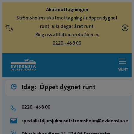
Akutmottagningen
Strömsholms akutmottagning är öppen dygnet
runt, alla dagar året runt.
Ring oss alltid innan du åker in.
0220 - 458 00
MENY
Idag:
Öppet dygnet runt
0220 - 458 00
specialistdjursjukhusetstromsholm@evidensia.se
Djursjukhusvägen 11, 734 94 Strömsholm