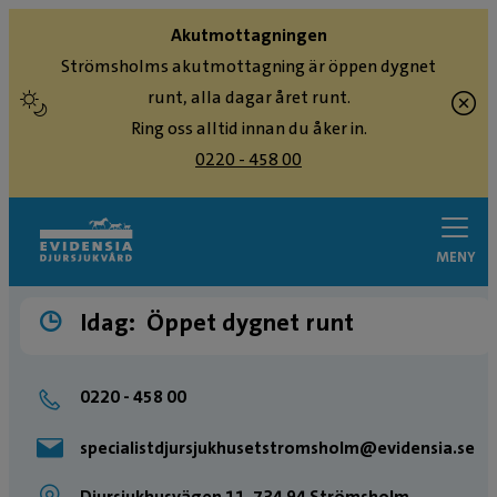
Akutmottagningen
Strömsholms akutmottagning är öppen dygnet
runt, alla dagar året runt.
Ring oss alltid innan du åker in.
0220 - 458 00
MENY
Idag:
Öppet dygnet runt
0220 - 458 00
specialistdjursjukhusetstromsholm@evidensia.se
Djursjukhusvägen 11, 734 94 Strömsholm