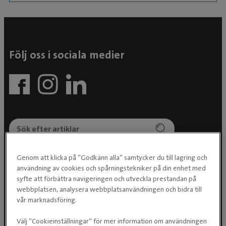
Följ oss i sociala medier
Genom att klicka på ”Godkänn alla” samtycker du till lagring och
Evidensia Djursjukvård AB
användning av cookies och spårningstekniker på din enhet med
Östhammarsgatan 74
syfte att förbättra navigeringen och utveckla prestandan på
115 28 Stockholm
webbplatsen, analysera webbplatsanvändningen och bidra till
vår marknadsföring.
Välj ”Cookieinställningar” för mer information om användningen