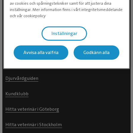
av cookies och spårningstekniker samt för att justera dina
inställningar. Mer information finns i vårt integritetsmeddelande
För djurägare
och vår cookiepolicy
Hitta klinik
Inställningar
Hitta hästklinik >
Avvisa alla valfria
Godkänn alla
Våra behandlingar
Djurvårdguiden
Kundklubb
Hitta veterinär i Göteborg
Hitta veterinär i Stockholm