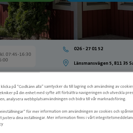
026 - 27 01 52
kl. 07:45-16:30
6:00
Länsmansvägen 5, 811 35 S
klicka på ”Godkänn alla” samtycker du till lagring och användning av cookie
ekniker på din enhet med syfte att förbättra navigeringen och utveckla pr
n, analysera webbplatsanvändningen och bidra till vår marknadsföring.
ieinställningar” för mer information om användningen av cookies och spårni
t justera dina inställningar. Mer information finns i vårt integritetsmeddela
cy