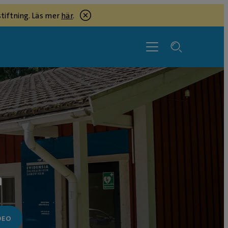
tiftning. Läs mer
här
.
n
DEO