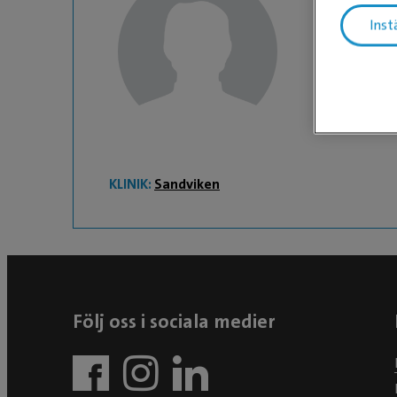
Inst
Sofie
Djurvårdare
KLINIK:
Sandviken
Följ oss i sociala medier