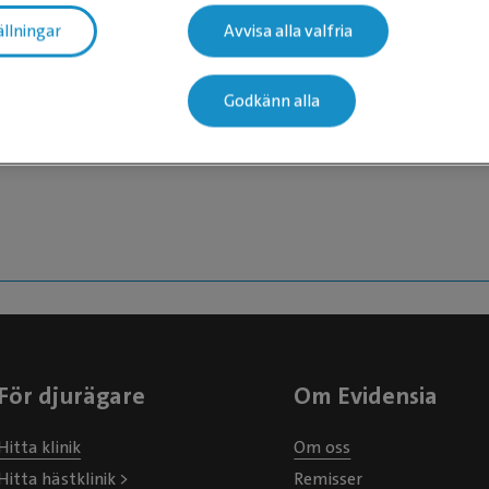
ällningar
Avvisa alla valfria
 nivå 2
Godkänn alla
För djurägare
Om Evidensia
Hitta klinik
Om oss
Hitta hästklinik >
Remisser