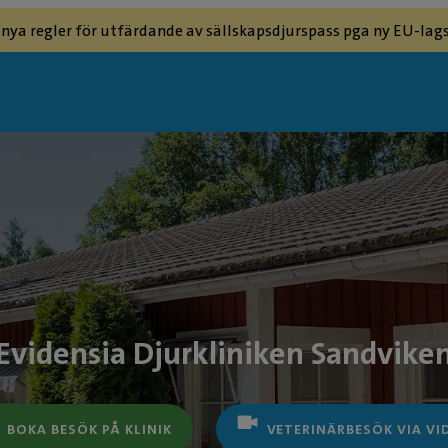
 nya regler för utfärdande av sällskapsdjurspass pga ny EU-lags
Evidensia Djurkliniken Sandvike
BOKA BESÖK PÅ KLINIK
VETERINÄRBESÖK VIA VI