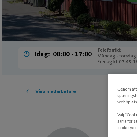
Telefontid:
Idag:
08:00 ­- 17:00
Måndag - torsdag 
Fredag kl. 07:45-1
Genom att 
Våra medarbetare
spårningst
webbplatse
Välj ”Cook
samt för at
cookiepoli