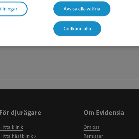
ällningar
Avvisa alla valfria
n
när
Godkänn alla
För djurägare
Om Evidensia
Hitta klinik
Om oss
Hitta hästklinik >
Remisser