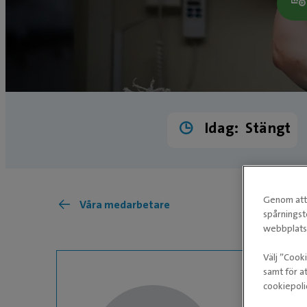
Idag:
Stängt
Genom att 
Våra medarbetare
spårningst
webbplatse
Välj ”Cook
samt för at
cookiepoli