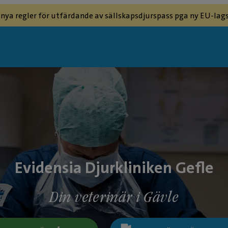
 nya regler för utfärdande av sällskapsdjurspass pga ny EU-lags
Evidensia Djurkliniken Gefle
Din veterinär i Gävle