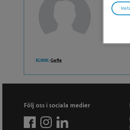
Inst
Krystia
Leg. Veteri
KLINIK:
Gefle
Följ oss i sociala medier