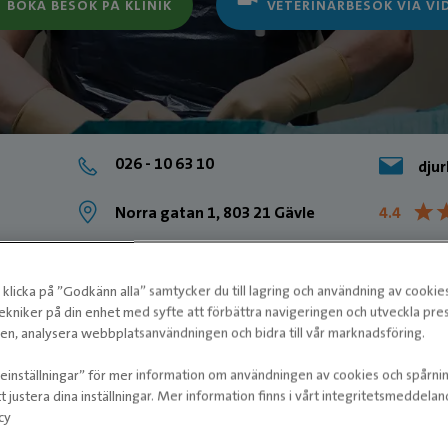
BOKA BESÖK PÅ KLINIK
VETERINÄRBESÖK VIA VI
026 - 10 63 10
djur
★
★
Norra gatan 1, 803 21 Gävle
4.4
klicka på ”Godkänn alla” samtycker du till lagring och användning av cookie
ekniker på din enhet med syfte att förbättra navigeringen och utveckla pr
n, analysera webbplatsanvändningen och bidra till vår marknadsföring.
ieinställningar” för mer information om användningen av cookies och spårni
t justera dina inställningar. Mer information finns i vårt integritetsmeddela
cy