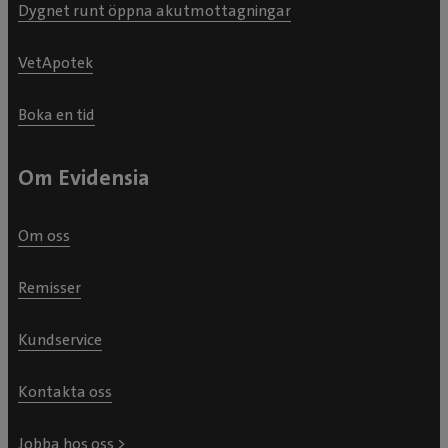
Dygnet runt öppna akutmottagningar
VetApotek
Boka en tid
Om Evidensia
Om oss
Remisser
Kundservice
Kontakta oss
Jobba hos oss >