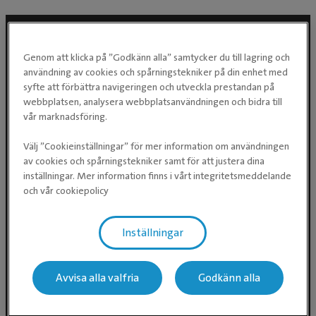
Genom att klicka på ”Godkänn alla” samtycker du till lagring och
Följ oss i sociala medier
användning av cookies och spårningstekniker på din enhet med
syfte att förbättra navigeringen och utveckla prestandan på
webbplatsen, analysera webbplatsanvändningen och bidra till
vår marknadsföring.
Välj ”Cookieinställningar” för mer information om användningen
av cookies och spårningstekniker samt för att justera dina
inställningar. Mer information finns i vårt integritetsmeddelande
och vår cookiepolicy
Evidensia Djursjukvård AB
Inställningar
Östhammarsgatan 74
115 28 Stockholm
Avvisa alla valfria
Godkänn alla