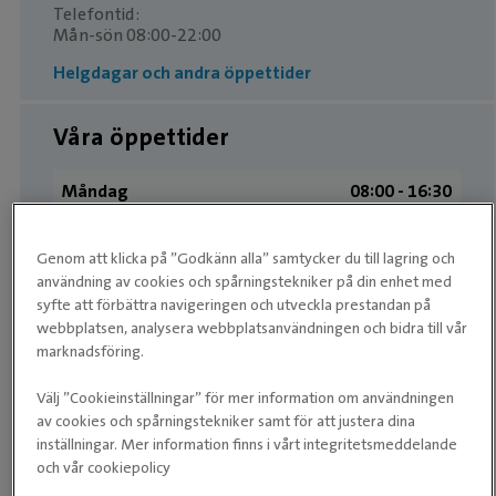
Telefontid:
Mån-sön 08:00-22:00
Helgdagar och andra öppettider
Våra öppettider
Måndag
08:00 ­- 16:30
Tisdag
08:00 ­- 16:30
Genom att klicka på ”Godkänn alla” samtycker du till lagring och
Onsdag
08:00 ­- 16:30
användning av cookies och spårningstekniker på din enhet med
syfte att förbättra navigeringen och utveckla prestandan på
Torsdag
08:00 ­- 16:30
webbplatsen, analysera webbplatsanvändningen och bidra till vår
marknadsföring.
Fredag
08:00 ­- 16:30
Välj ”Cookieinställningar” för mer information om användningen
Lördag
Stängt
av cookies och spårningstekniker samt för att justera dina
inställningar. Mer information finns i vårt integritetsmeddelande
Söndag
Stängt
och vår cookiepolicy