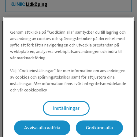
KLINIK:
Lidköping
Genom att klicka på ”Godkänn alla” samtycker du till lagring och
användning av cookies och spårningstekniker på din enhet med
Följ oss i sociala medier
syfte att förbättra navigeringen och utveckla prestandan på
webbplatsen, analysera webbplatsanvändningen och bidra till
vår marknadsföring.
Välj ”Cookieinställningar” för mer information om användningen
av cookies och spårningstekniker samt för att justera dina
inställningar. Mer information finns i vårt integritetsmeddelande
och vår cookiepolicy
Inställningar
Evidensia Djursjukvård AB
Östhammarsgatan 74
115 28 Stockholm
Avvisa alla valfria
Godkänn alla