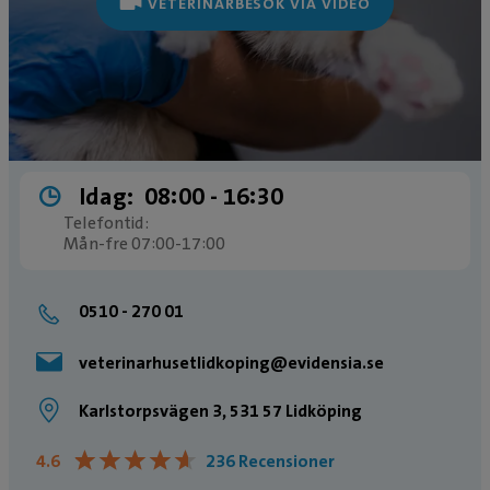
VETERINÄRBESÖK VIA VIDEO
Idag:
08:00 ­- 16:30
Telefontid:
Mån-fre 07:00-17:00
0510 - 270 01
veterinarhusetlidkoping@evidensia.se
Karlstorpsvägen 3, 531 57 Lidköping
★
★
★
★
★
★
★
★
★
★
4.6
236 Recensioner