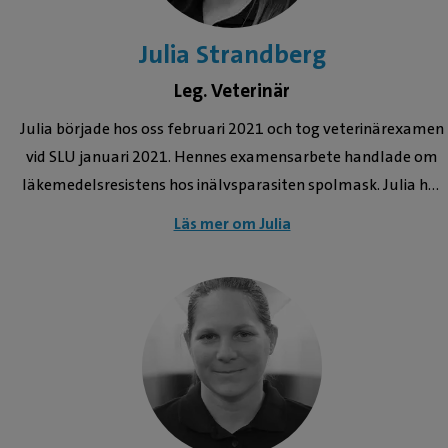
Julia Strandberg
Leg. Veterinär
Julia började hos oss februari 2021 och tog veterinärexamen
vid SLU januari 2021. Hennes examensarbete handlade om
läkemedelsresistens hos inälvsparasiten spolmask. Julia har
även jobbat på Distriktsveterinärerna i Valbo sommaren
Läs mer om Julia
2020. Till vardags bor Julia i Gävle där hon också är
uppvuxen, dessutom har hon ett stort intresse inom
islandshästsporten. Detta har hon haft sedan 7 års ålder och
idag har hon 6 egna. Steg 1 svenska vidareutbildningen
Hästtandvård Ultraljud distala extremiteter (VeTa-Bolaget)
SI-led, rygg och bäcken-problem (VetPD)