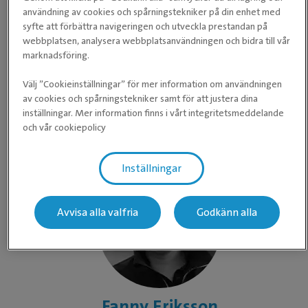
Johnny Norring
användning av cookies och spårningstekniker på din enhet med
syfte att förbättra navigeringen och utveckla prestandan på
Godkänd Hovslagare
webbplatsen, analysera webbplatsanvändningen och bidra till vår
marknadsföring.
Vår godkända hovslagare som jobbar med sjukbeslag och
även normalskoningar i mån av tid. Erfarenhet Johnny har
Välj ”Cookieinställningar” för mer information om användningen
av cookies och spårningstekniker samt för att justera dina
jobbat med detta sedan kliniken öppnades i ATGs regi och har
inställningar. Mer information finns i vårt integritetsmeddelande
själv egna travhästar. Han är hos oss varje tisdag och
Läs mer om Johnny
och vår cookiepolicy
onsdag, men ställer alltid upp vid akut behov när han kan.
Inställningar
Avvisa alla valfria
Godkänn alla
Fanny Eriksson