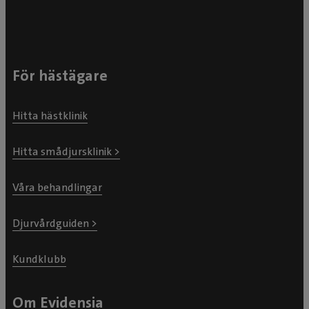
Nutrition och relaterade sjukdomar (VeTa-bolaget)
För hästägare
Hitta hästklinik
Hitta smådjursklinik >
Våra behandlingar
Djurvårdguiden >
Kundklubb
Om Evidensia