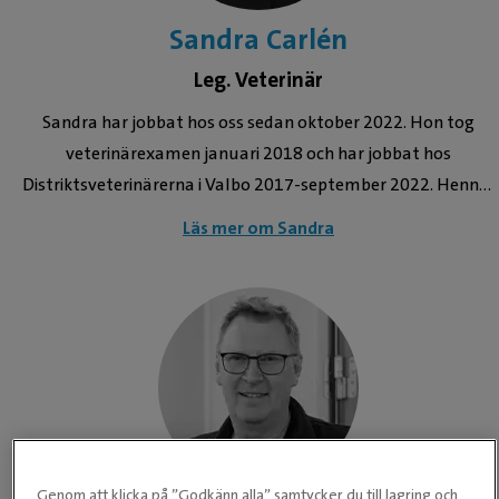
Sandra Carlén
Leg. Veterinär
Sandra har jobbat hos oss sedan oktober 2022. Hon tog
veterinärexamen januari 2018 och har jobbat hos
Distriktsveterinärerna i Valbo 2017-september 2022. Hennes
största intressen inom veterinärmedicin är hästens tänder
Läs mer om Sandra
samt akutvård så som kolik och sårskador. Det hon är
intresserad av att lära sig mer om är endoskopering,
gastroskopering samt ultraljud. Utöver veterinäryrket så
håller Sandra på med dans, klättring och är aktiv inom
sjöräddningen. Kompetens Genomfört 2 av delkurserna i
svenska vidareutbildningen Hästtandvård Officiell veterinär
Godkänd id-kontrollant och chipmärkare
Immobiliseringskurs (Blåsrör)
Genom att klicka på ”Godkänn alla” samtycker du till lagring och