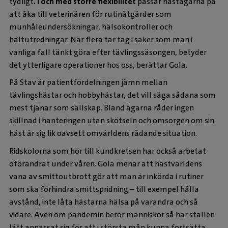
tydligt
. I och med större flexibilitet
passar hästägarna på
att åka till veterinären för rutinåtgärder som
munhåleundersökningar, hälsokontroller och
hältutredningar. När flera tar tag i saker som man i
vanliga fall tänkt göra efter tävlingssäsongen, betyder
det ytterligare operationer hos oss, berättar Gola.
På Stav är patientfördelningen jämn mellan
tävlingshästar och hobbyhästar, det vill säga sådana som
mest tjänar som sällskap. Bland ägarna råder ingen
skillnad i hanteringen utan skötseln och omsorgen om sin
häst är sig lik oavsett omvärldens rådande situation.
Ridskolorna som hör till kundkretsen har också arbetat
oförändrat under våren. Gola menar att hästvärldens
vana av smittoutbrott gör att man är inkörda i rutiner
som ska förhindra smittspridning – till exempel hålla
avstånd, inte låta hästarna hälsa på varandra och så
vidare. Även om pandemin berör människor så har stallen
lätt anpassat sig för att i största mån kunna fortsätta