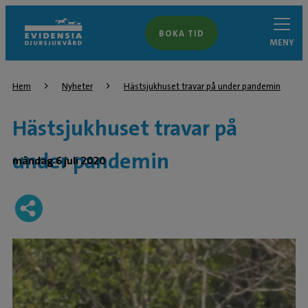
BOKA TID
MENY
Hem
Nyheter
Hästsjukhuset travar på under pandemin
Hästsjukhuset travar på
under pandemin
måndag 6 juli 2020