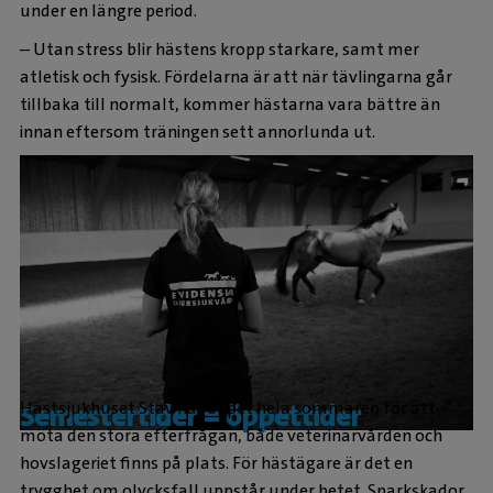
under en längre period.
– Utan stress blir hästens kropp starkare, samt mer
atletisk och fysisk. Fördelarna är att när tävlingarna går
tillbaka till normalt, kommer hästarna vara bättre än
innan eftersom träningen sett annorlunda ut.
Hästsjukhuset Stav har öppet hela sommaren för att
Semestertider = öppettider
möta den stora efterfrågan, både veterinärvården och
hovslageriet finns på plats. För hästägare är det en
trygghet om olycksfall uppstår under betet. Sparkskador