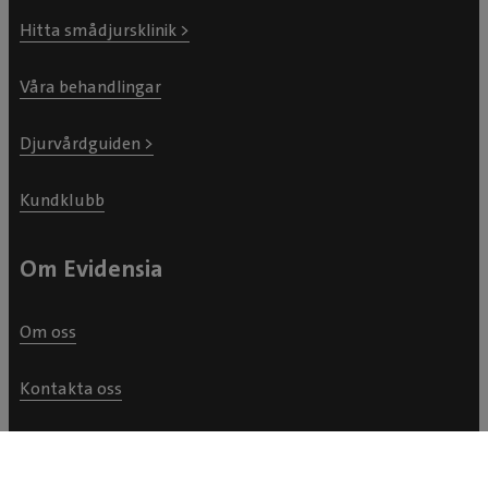
Hitta smådjursklinik >
Våra behandlingar
Djurvårdguiden >
Kundklubb
Om Evidensia
Om oss
Kontakta oss
Kundservice