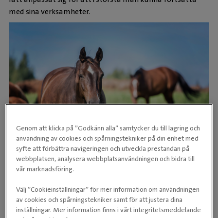
med sina verksamheter.
Genom att klicka på ”Godkänn alla” samtycker du till lagring och
användning av cookies och spårningstekniker på din enhet med
syfte att förbättra navigeringen och utveckla prestandan på
webbplatsen, analysera webbplatsanvändningen och bidra till
Men visst finns ändrade vårdbeteenden hos hästägarna,
vår marknadsföring.
Tänker nytt
medger Gola, bland annat i form av utvidgad efterfrågan
Välj ”Cookieinställningar” för mer information om användningen
på ambulatoriska besök då veterinärerna åker hem till
av cookies och spårningstekniker samt för att justera dina
patienten istället. Kombinationen nya förhållningssätt
inställningar. Mer information finns i vårt integritetsmeddelande