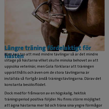
Längre träning fördelaktigt för
Man kan tro att med mindre tävlingar så är det mindre
hästen
slitage på hästarna vilket skulle minska behovet av att
uppsöka veterinär, men Gola förklarar att träningen
upprätthålls och även om de stora tävlingarna är
inställda så fortgår ändå träningstävlingarna. Därav det
konstanta besöksflödet.
Dock medför frånvaron av en högskalig, hektisk
träningsperiod positiva följder. Nu finns större möjlighet
att ägna hästarna mer tid och träna sina yngre förmågor