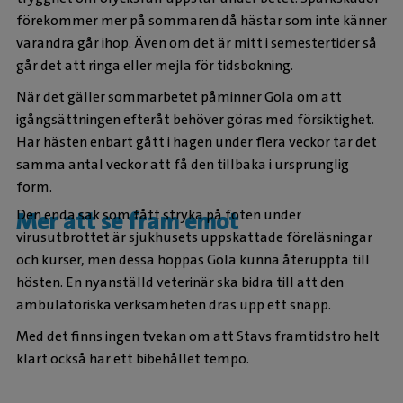
förekommer mer på sommaren då hästar som inte känner
varandra går ihop. Även om det är mitt i semestertider så
går det att ringa eller mejla för tidsbokning.
När det gäller sommarbetet påminner Gola om att
igångsättningen efteråt behöver göras med försiktighet.
Har hästen enbart gått i hagen under flera veckor tar det
samma antal veckor att få den tillbaka i ursprunglig
form.
Den enda sak som fått stryka på foten under
Mer att se fram emot
virusutbrottet är sjukhusets uppskattade föreläsningar
och kurser, men dessa hoppas Gola kunna återuppta till
hösten. En nyanställd veterinär ska bidra till att den
ambulatoriska verksamheten dras upp ett snäpp.
Med det finns ingen tvekan om att Stavs framtidstro helt
klart också har ett bibehållet tempo.