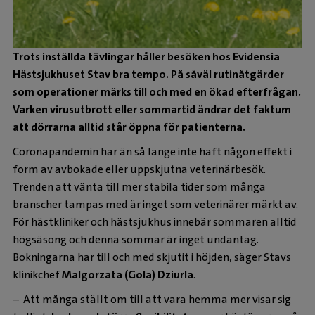
Trots inställda tävlingar håller besöken hos Evidensia
Hästsjukhuset Stav bra tempo. På såväl rutinåtgärder
som operationer märks till och med en ökad efterfrågan.
Varken virusutbrott eller sommartid ändrar det faktum
att dörrarna alltid står öppna för patienterna.
Coronapandemin har än så länge inte haft någon effekt i
form av avbokade eller uppskjutna veterinärbesök.
Trenden att vänta till mer stabila tider som många
branscher tampas med är inget som veterinärer märkt av.
För hästkliniker och hästsjukhus innebär sommaren alltid
högsäsong och denna sommar är inget undantag.
Bokningarna har till och med skjutit i höjden, säger Stavs
klinikchef
Malgorzata (Gola) Dziurla
.
– Att många ställt om till att vara hemma mer visar sig