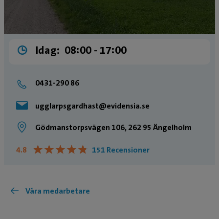
Idag:
08:00 ­- 17:00
0431-290 86
ugglarpsgardhast@evidensia.se
Gödmanstorpsvägen 106, 262 95 Ängelholm
★
★
★
★
★
★
★
★
★
★
4.8
151 Recensioner
Våra medarbetare