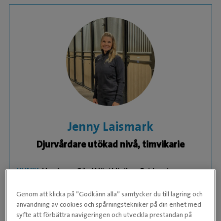
Jenny Laismark
Djurvårdare utökad nivå, timvikarie
KLINIK:
Ugglarps Gård Hästkliniken Evidensia
Jenny är djurvårdare och jobbar hos oss som
Genom att klicka på ”Godkänn alla” samtycker du till lagring och
användning av cookies och spårningstekniker på din enhet med
timvikarie. Jenny är utbildad equiopat via UPH,
syfte att förbättra navigeringen och utveckla prestandan på
hästmassör och B-domare i hoppning.