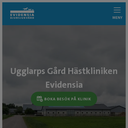
MENY
Ugglarps Gård Hästkliniken
Evidensia
BOKA BESÖK PÅ KLINIK