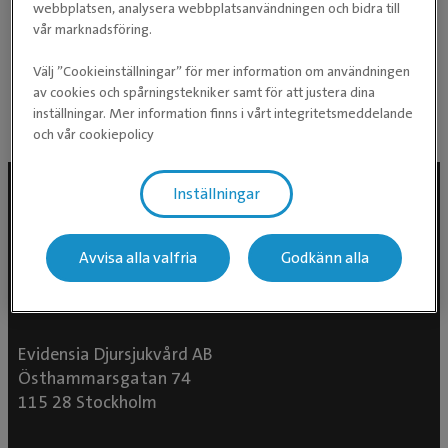
webbplatsen, analysera webbplatsanvändningen och bidra till
vår marknadsföring.
På fritiden umgås Jenny med familjen och hästarna
Välj ”Cookieinställningar” för mer information om användningen
där hemma.
av cookies och spårningstekniker samt för att justera dina
inställningar. Mer information finns i vårt integritetsmeddelande
och vår cookiepolicy
Inställningar
Avvisa alla valfria
Godkänn alla
Evidensia Djursjukvård AB
Östhammarsgatan 74
115 28 Stockholm