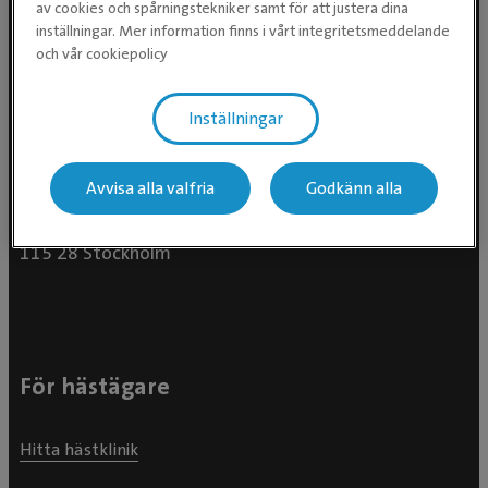
av cookies och spårningstekniker samt för att justera dina
inställningar. Mer information finns i vårt integritetsmeddelande
och vår cookiepolicy
Inställningar
Avvisa alla valfria
Godkänn alla
Evidensia Djursjukvård AB
Östhammarsgatan 74
115 28 Stockholm
För hästägare
Hitta hästklinik