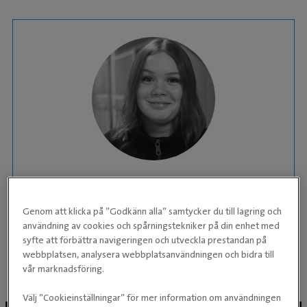
Amanda Aldrin
Genom att klicka på ”Godkänn alla” samtycker du till lagring och
Djurvårdare nivå 2
användning av cookies och spårningstekniker på din enhet med
syfte att förbättra navigeringen och utveckla prestandan på
KLINIK:
Evidensia Specialisthästsjukhuset
webbplatsen, analysera webbplatsanvändningen och bidra till
Strömsholm
vår marknadsföring.
Välj ”Cookieinställningar” för mer information om användningen