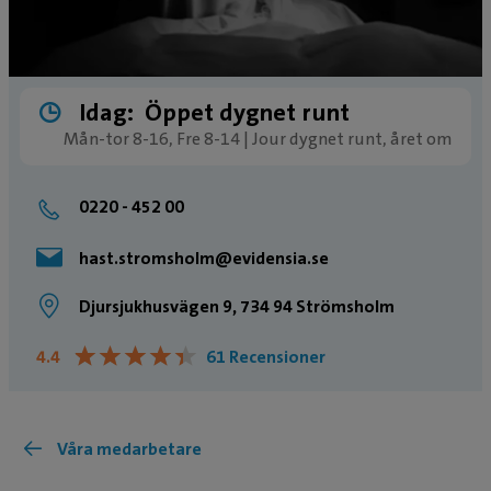
Idag:
Öppet dygnet runt
Mån-tor 8-16, Fre 8-14 | Jour dygnet runt, året om
0220 - 452 00
hast.stromsholm@evidensia.se
Djursjukhusvägen 9, 734 94 Strömsholm
★
★
★
★
★
★
★
★
★
★
4.4
61 Recensioner
Våra medarbetare