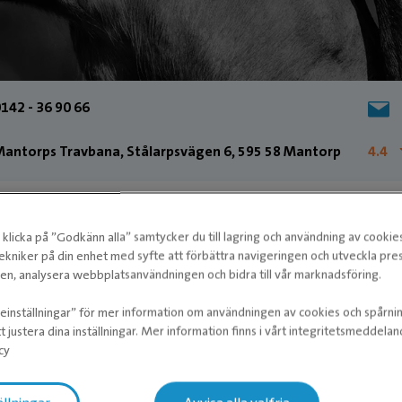
142 - 36 90 66
antorps Travbana, Stålarpsvägen 6, 595 58 Mantorp
4.4
klicka på ”Godkänn alla” samtycker du till lagring och användning av cookie
ekniker på din enhet med syfte att förbättra navigeringen och utveckla pr
n, analysera webbplatsanvändningen och bidra till vår marknadsföring.
ieinställningar” för mer information om användningen av cookies och spårni
t justera dina inställningar. Mer information finns i vårt integritetsmeddela
cy
ydh