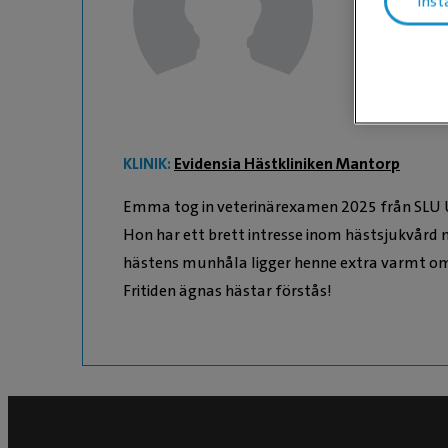
Inst
Leg.Veterin
KLINIK:
Evidensia Hästkliniken Mantorp
Emma tog in veterinärexamen 2025 från SLU 
Hon har ett brett intresse inom hästsjukvård
hästens munhåla ligger henne extra varmt om
Fritiden ägnas hästar förstås!