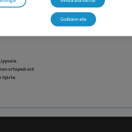
ällningar
Avvisa alla valfria
är
Godkänn alla
Uppsala.
 men ortopedi och
 hjärta.