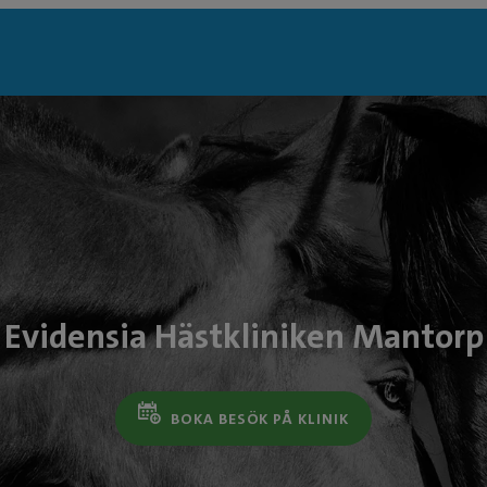
Evidensia Hästkliniken Mantorp
BOKA BESÖK PÅ KLINIK