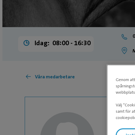
0
Idag:
08:00 ­- 16:30
M
Våra medarbetare
Genom att 
spårningst
webbplatse
Välj ”Cook
samt för at
cookiepoli
Emma R