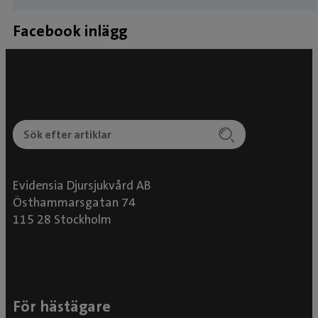
som vidareutbildar veterinärer inom sjukdomar
Facebook inlägg
i alla delar av hästens rörelseapparat. Christian
har ett stort intresse för sjukdomar i hästens
rörelseapparat samt bilddiagnostik. Ni träffar
honom på den ortopediska avdelningen i
Helsingborg samt på kliniken i Flyinge.
Evidensia Djursjukvård AB
Östhammarsgatan 74
115 28 Stockholm
För hästägare