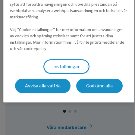
syfte att förbättra navigeringen och utveckla prestandan på
webbplatsen, analysera webbplatsanvändningen och bidra till vår
marknadsföring.
CHEFSVETERINÄR ORTOPEDI
Välj ”Cookieinställningar” för mer information om användningen
Christian Pedersen
av cookies och spårningstekniker samt för att justera dina
inställningar. Mer information finns i vårt integritetsmeddelande
Leg. Veterinär, Specialistkompetens i
och vår cookiepolicy
hästens sjukdomar, Cert. ISELP
Christian tog veterinärexamen vid Köpenhamns
Inställningar
Universitet 2004 och började efter några år som
ambulatorisk veterinär i Danmark arbeta hos
Avvisa alla valfria
Godkänn alla
oss på Specialisthästsjukhuset i Helsingborg.
Läs mer om Christian
Han blev svensk specialist i hästens sjukdomar
2011. Christian är även den första och hittills
enda veterinär i Sverige att bli certifierad genom
ISELP – International Society of Equine
Våra medarbetare
Locomotor Pathology. ISELP är en organisation