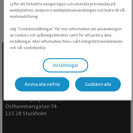
syfte att förbättra navigeringen och utveckla prestandan på
Mobilnummer:
För möjlighet att skicka information om
webbplatsen, analysera webbplatsanvändningen och bidra till vår
attraktiva erbjudanden, födelsedagsgratulationer,
marknadsföring.
påminnelser om veterinärmedicinska behandlingar osv.
Välj ”Cookieinställningar” för mer information om användningen
av cookies och spårningstekniker samt för att justera dina
inställningar. Mer information finns i vårt integritetsmeddelande
och vår cookiepolicy
Inställningar
Avvisa alla valfria
Godkänn alla
Evidensia Djursjukvård AB
Östhammarsgatan 74
115 28 Stockholm