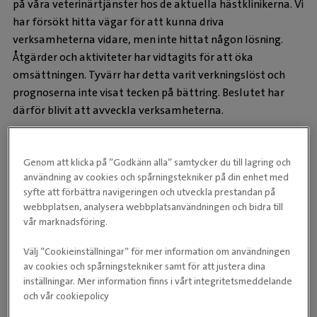
på våra veterinärtjänster hos de aktuella hästklinikerna. Vi
har försökt hitta vägar för att kunna driva
verksamheterna vidare, men inte hittat någon lösning.
Åtgärder och aktiviteter har vidtagits för att öka
omsättningen. Tyvärr har detta varit verkningslöst och
prognoserna inte visat tecken på bättring. Beslutet har
därför blivit att avveckla verksamheterna.
Nedgången har flera samverkande orsaker, men de
bakomliggande skälen är samma för samtliga berörda
Genom att klicka på ”Godkänn alla” samtycker du till lagring och
enheter. När vi tar det tunga beslutet att avveckla
användning av cookies och spårningstekniker på din enhet med
baseras det på fakta och ekonomiska resultat som
syfte att förbättra navigeringen och utveckla prestandan på
uppvisar tydliga förluster över lång tid, åtgärderna är
webbplatsen, analysera webbplatsanvändningen och bidra till
vår marknadsföring.
med andra ord alltid välgrundade.
Situationen är alltid tråkig då det drabbar både våra
Välj ”Cookieinställningar” för mer information om användningen
anställda och kunder.
av cookies och spårningstekniker samt för att justera dina
inställningar. Mer information finns i vårt integritetsmeddelande
Erbjudande och stöd till berörda
och vår cookiepolicy
medarbetare