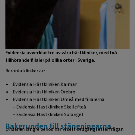
Evidensia avvecklar tre av våra hästkliniker, med två
tillhörande filialer på olika orter i Sverige.
Berörda kliniker är:
Evidensia Hästkliniken Kalmar
Evidensia Hästkliniken Örebro
Evidensia Hästkliniken Umeå med filialerna
– Evidensia Hästkliniken Skellefteå
– Evidensia Hästkliniken Solänget
Bakgrunden till stängningarna
Under en längre period har vi sett nedgång i efterfrågan