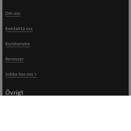
Om oss
Kontakta oss
Kundservice
Remisser
Jobba hos oss >
Övrigt
Press
Nyheter