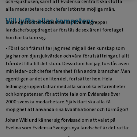
och -sjukhusen, samt att Evidensia centralt ska stötta
alla medarbetare och chefer i största möjliga mån.
Vill lyfta allas kompetens
En av de största fördelarna när Evelina greppar
landschefsuppdraget är förstås de sex åren i företaget
hon har bakom sig.
- Först och främst tar jag med mig all den kunskap som
jag har om djursjukvården och våra förutsättningar. I allt
från det lilla till det stora. Dessutom har jag förstås även
min ledar- och chefserfarenhet från andra branscher. Men
egentligen är det en liten del, fortsätter hon. Hela
ledningsgruppen bidrar med alla sina olika erfarenheter
och kompetenser, för att inte tala om Evidensias över
2000 svenska medarbetare. Självklart ska alla få
möjlighet att använda sina kvalifikationer och förmågor!
Johan Wiklund känner sig förvissad om att valet på
Evelina som Evidensia Sveriges nya landschef är det rätta: