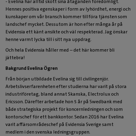
- Evelina har alltid skött sina åtaganden föredömligt.
Hennes positiva egenskaper i form av lyhördhet, energi och
kunskaper om vår bransch kommer tillföra tjänsten som
landschef mycket. Dessutom är hon efter många år på
Evidensia ett känt ansikte och väl respekterad. Jag önskar
henne varmt lycka till i sitt nya uppdrag.
Och hela Evidensia håller med – det här kommer bli
jättebra!
Bakgrund Evelina Ögren
Från början utbildade Evelina sig till civilingenjör.
Arbetslivserfarenheten efter studierna har varit på stora
industriföretag, bland annat Skanska, Electrolux och
Ericsson. Därefter arbetade hon 5 år på Swedbank med
både strategiska projekt för koncernledningen och som
kontorschef för ett bankkontor. Sedan 2016 har Evelina
varit affärsområdeschef på Evidensia Sverige samt
medlem i den svenska ledningsgruppen.