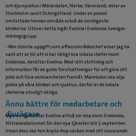
och djursjukhus i Mälardalen, Närke, Värmland, delar av
Stockholm samt Östergötland. Under en period
omfattade hennes område också de nordligaste
klinikerna. Utöver detta ingår Evelina i Evidensia Sveriges
ledningsgrupp.
- Min största uppgift som affärsområdeschef anser jag ha
varit att se till att vi har riktigt bra lokala chefer inom
Evidensia, berättar Evelina. Med rätt stöttning och
information får de goda förutsättningar för att göra sitt
jobb och föra verksamheten framåt. Människor ska vilja
jobba på våra kliniker och sjukhus, därför är de lokala
cheferna otroligt viktiga.
Ännu bättre för medarbetare och
djurägare
Men nu fortsätter Evelina alltså sin resa inom Evidensia,
tillträdesdatumet för den nya tjänsten blir 1 september.
Innan dess ska hon knyta ihop säcken med sitt nuvarande