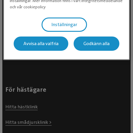
inställningar. Mer information finns i vårt integritetsmeddelande
och vår cookiepolicy
Inställningar
Evidensia Djursjukvård AB
Avvisa alla valfria
Godkänn alla
Östhammarsgatan 74
115 28 Stockholm
För hästägare
Hitta hästklinik
Hitta smådjursklinik >