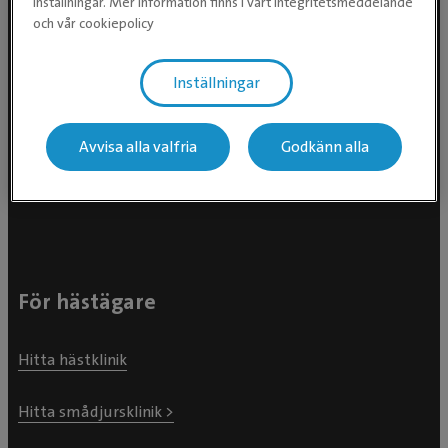
inställningar. Mer information finns i vårt integritetsmeddelande
och vår cookiepolicy
Inställningar
Evidensia Djursjukvård AB
Avvisa alla valfria
Godkänn alla
Östhammarsgatan 74
115 28 Stockholm
För hästägare
Hitta hästklinik
Hitta smådjursklinik >