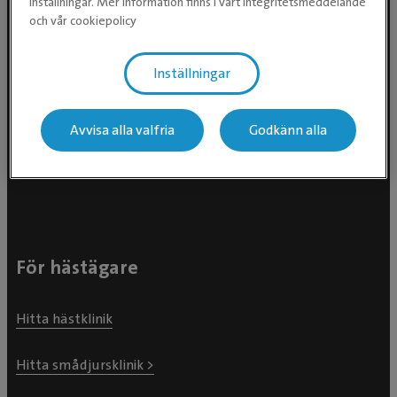
inställningar. Mer information finns i vårt integritetsmeddelande
och vår cookiepolicy
Inställningar
Evidensia Djursjukvård AB
Avvisa alla valfria
Godkänn alla
Östhammarsgatan 74
115 28 Stockholm
För hästägare
Hitta hästklinik
Hitta smådjursklinik >