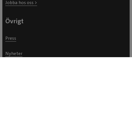
Jobba hos oss >
Övrigt
Press
Nyheter
Allmänna villkor
Webb & integritetspolicy
En del av IVC Evidensia >
® Evidensia Djursjukvård AB