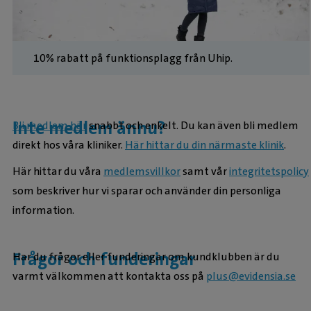
10% rabatt på funktionsplagg från Uhip.
Inte medlem ännu?
Bli medlem här
snabbt och enkelt. Du kan även bli medlem
direkt hos våra kliniker.
Här hittar du din närmaste klinik
.
Här hittar du våra
medlemsvillkor
samt vår
integritetspolicy
som beskriver hur vi sparar och använder din personliga
information.
Frågor och funderingar
Har du frågor eller funderingar om kundklubben är du
varmt välkommen att kontakta oss på
plus@evidensia.se