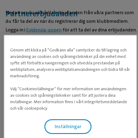
Partnererbjudanden
Nedan ser du aktuella erbjudanden från våra partners som
du får ta del av när du registrerar dig som klubbmedlem.
Logga in i
Evidensia-appen
för att ta del av dina erbjudanden.
Genom att klicka på ”Godkänn alla” samtycker du till lagring och
användning av cookies och spårningstekniker på din enhet med
syfte att förbättra navigeringen och utveckla prestandan på
webbplatsen, analysera webbplatsanvändningen och bidra till vår
marknadsföring.
Välj ”Cookieinställningar” för mer information om användningen
av cookies och spårningstekniker samt för att justera dina
inställningar. Mer information finns i vårt integritetsmeddelande
och vår cookiepolicy
20% rabatt på prenumeration av tidningen Kattliv.
Inställningar