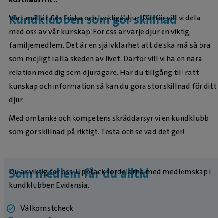
Kundklubben som gör skillnad
Vårt mål är fler friska och lyckliga djur. Därför vill vi dela
med oss av vår kunskap. För oss är varje djur en viktig
familjemedlem. Det är en självklarhet att de ska må så bra
som möjligt i alla skeden av livet. Därför vill vi ha en nära
relation med dig som djurägare. Har du tillgång till rätt
kunskap och information så kan du göra stor skillnad för ditt
djur.
Med omtanke och kompetens skräddarsyr vi en kundklubb
som gör skillnad på riktigt. Testa och se vad det ger!
Som medlem får du alltid
Du är viktig för oss. Upptäck fördelarna med medlemskap i
kundklubben Evidensia.
Välkomstcheck